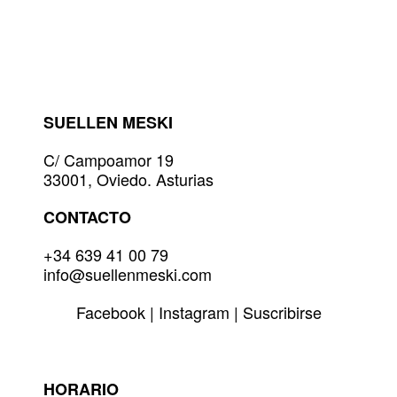
múltiples
variantes.
Las
opciones
se
pueden
elegir
SUELLEN MESKI
en
la
C/ Campoamor 19
página
33001, Oviedo. Asturias
de
producto
CONTACTO
+34 639 41 00 79
info@suellenmeski.com
Facebook
|
Instagram
|
Suscribirse
HORARIO