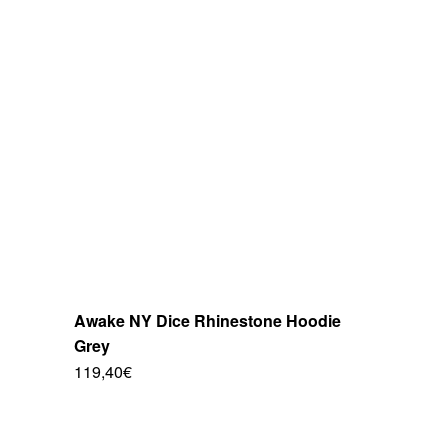
Las
opciones
se
pueden
elegir
en
la
página
de
producto
Awake NY Dice Rhinestone Hoodie
Grey
119,40
€
Este
producto
tiene