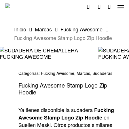
Skip
Men
to
search
account
main
content
Inicio
Marcas
Fucking Awesome
Fucking Awesome Stamp Logo Zip Hoodie
Categorías:
Fucking Awesome
,
Marcas
,
Sudaderas
Fucking Awesome Stamp Logo Zip
Hoodie
Ya tienes disponible la sudadera
Fucking
en
Awesome Stamp Logo Zip Hoodie
Suellen Meski. Otros productos similares