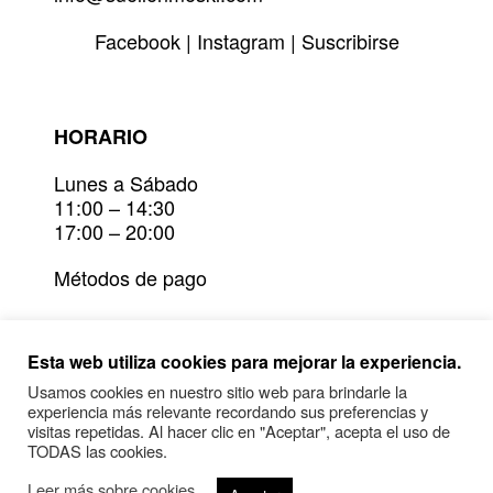
Facebook
|
Instagram
|
Suscribirse
HORARIO
Lunes a Sábado
11:00 – 14:30
17:00 – 20:00
Métodos de pago
Devoluciones
Esta web utiliza cookies para mejorar la experiencia.
Plazos de entrega y envío
Usamos cookies en nuestro sitio web para brindarle la
experiencia más relevante recordando sus preferencias y
Condiciones generales y política de
visitas repetidas. Al hacer clic en "Aceptar", acepta el uso de
privacidad
TODAS las cookies.
Leer más sobre cookies