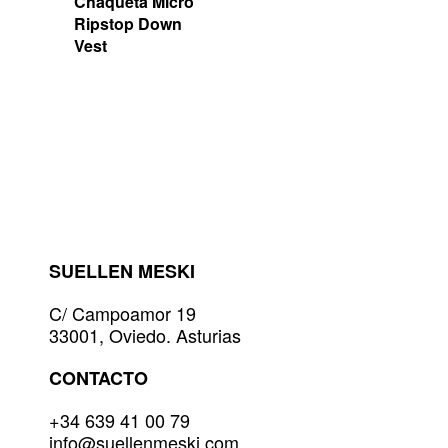
página
Chaqueta Micro
de
Ripstop Down
producto
Vest
SUELLEN MESKI
C/ Campoamor 19
33001, Oviedo. Asturias
CONTACTO
+34 639 41 00 79
info@suellenmeski.com