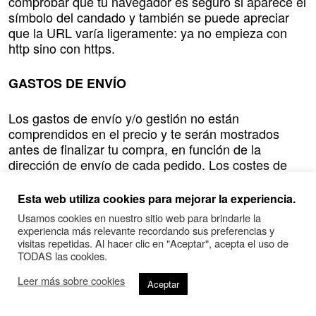
comprobar que tu navegador es seguro si aparece el
símbolo del candado y también se puede apreciar
que la URL varía ligeramente: ya no empieza con
http sino con https.
GASTOS DE ENVÍO
Los gastos de envío y/o gestión no están
comprendidos en el precio y te serán mostrados
antes de finalizar tu compra, en función de la
dirección de envío de cada pedido. Los costes de
envío a Canarias, Baleares, Ceuta, Melilla y zonas
no pertenecientes a la Unión Aduanera Europa no
Esta web utiliza cookies para mejorar la experiencia.
incluyen los costes (aranceles) de importación, que
Usamos cookies en nuestro sitio web para brindarle la
serán pagados en metálico en destino por el
experiencia más relevante recordando sus preferencias y
receptor de la mercancía.
visitas repetidas. Al hacer clic en "Aceptar", acepta el uso de
TODAS las cookies.
REALIZACIÓN DEL PEDIDO
Leer más sobre cookies
Aceptar
Para realizar un pedido es necesario conectarse a