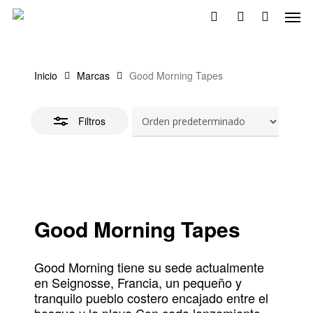
Skip
Men
to
Cerrar
search
account
main
filtros
content
Inicio
Marcas
Good Morning Tapes
Filtros
Good Morning Tapes
Good Morning tiene su sede actualmente
en Seignosse, Francia, un pequeño y
tranquilo pueblo costero encajado entre el