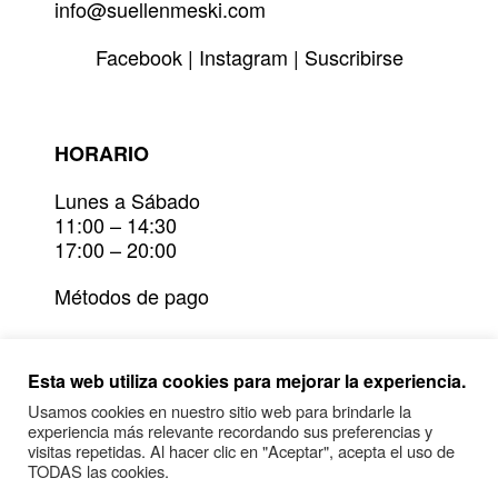
info@suellenmeski.com
Facebook
|
Instagram
|
Suscribirse
HORARIO
Lunes a Sábado
11:00 – 14:30
17:00 – 20:00
Métodos de pago
Devoluciones
Esta web utiliza cookies para mejorar la experiencia.
Plazos de entrega y envío
Usamos cookies en nuestro sitio web para brindarle la
experiencia más relevante recordando sus preferencias y
Condiciones generales y política de
visitas repetidas. Al hacer clic en "Aceptar", acepta el uso de
privacidad
TODAS las cookies.