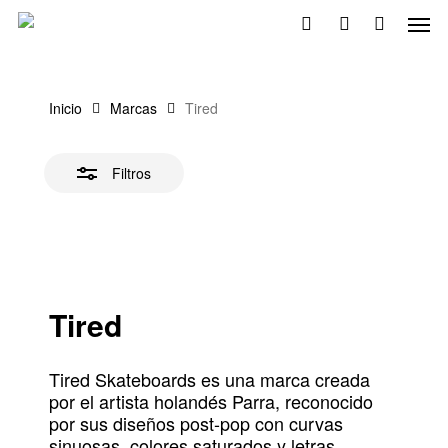
Skip
Men
to
Cerrar
search
account
main
filtros
content
Inicio
Marcas
Tired
Filtros
Tired
Tired Skateboards es una marca creada
por el artista holandés Parra, reconocido
por sus diseños post-pop con curvas
sinuosas, colores saturados y letras