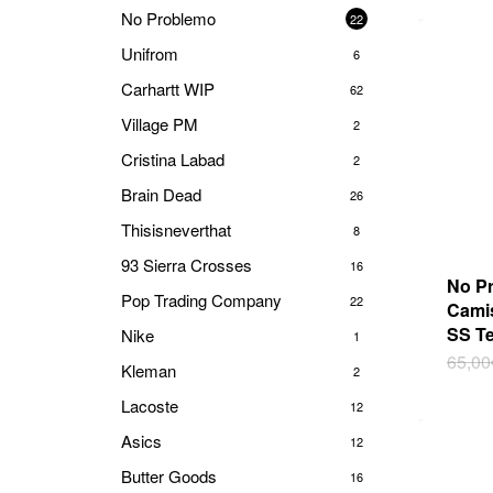
múlti
No Problemo
22
varia
Unifrom
Las
6
opci
Carhartt WIP
62
se
Village PM
2
pued
elegi
Cristina Labad
2
en
Brain Dead
26
la
pági
Thisisneverthat
8
de
93 Sierra Crosses
16
prod
No P
Pop Trading Company
22
Camis
SS T
Nike
1
Este
65,00
Kleman
2
prod
Lacoste
tiene
12
múlti
Asics
12
varia
Butter Goods
16
Las