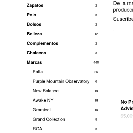
De la ma
Zapatos
2
producci
Polo
5
Suscríb
Bolsos
2
Belleza
12
Complementos
2
Chalecos
3
Marcas
440
Patta
26
Purple Mountain Observatory
6
New Balance
19
Awake NY
18
No Pr
Advis
Gramicci
10
Este
65,00
Grand Collection
8
prod
tiene
ROA
5