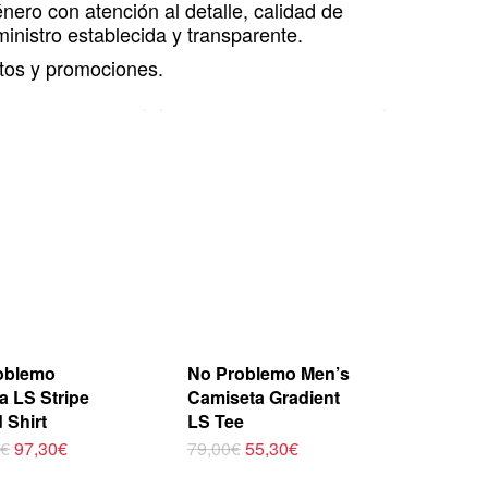
nero con atención al detalle, calidad de
inistro establecida y transparente.
tos y promociones.
oblemo
No Problemo Men’s
a LS Stripe
Camiseta Gradient
 Shirt
LS Tee
El
El
Este
El
El
0
€
97,30
€
79,00
€
55,30
€
precio
precio
precio
precio
cto
producto
original
actual
original
actual