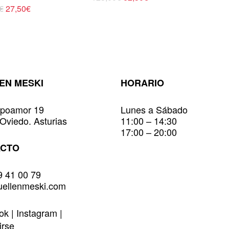
precio
precio
El
El
producto
€
27,50
€
original
actual
precio
precio
ucto
tiene
era:
es:
original
actual
125,00€.
62,50€.
múltiples
era:
es:
55,00€.
27,50€.
ples
variantes.
ntes.
Las
opciones
ones
se
EN MESKI
HORARIO
pueden
en
elegir
poamor 19
Lunes a Sábado
r
en
Oviedo. Asturias
11:00 – 14:30
la
17:00 – 20:00
página
na
de
ACTO
producto
ucto
9 41 00 79
uellenmeski.com
ook
|
Instagram
|
irse