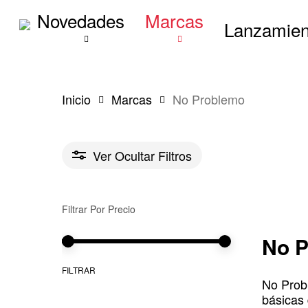
Skip
Novedades
Marcas
to
Lanzamien
main
content
Inicio
Marcas
No Problemo
Ver
Ocultar
Filtros
Filtrar Por Precio
No 
Precio
Precio
FILTRAR
No Probl
mínimo
máximo
básicas