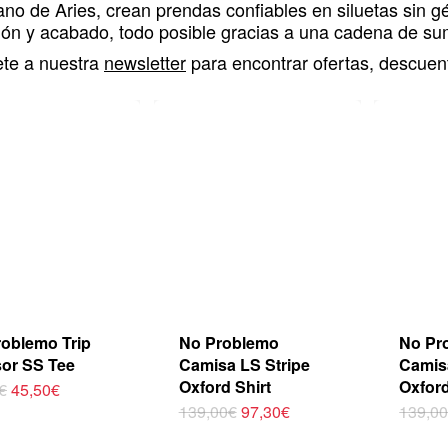
no de Aries, crean prendas confiables en siluetas sin gé
ón y acabado, todo posible gracias a una cadena de sum
ete a nuestra
newsletter
para encontrar ofertas, descuen
oblemo Trip
No Problemo
No Pr
or SS Tee
Camisa LS Stripe
Camis
Oxford Shirt
Oxford
El
El
€
45,50
€
precio
precio
ucto
Este
El
El
Este
139,00
€
97,30
€
139,0
original
actual
precio
precio
producto
produ
era:
es:
original
actual