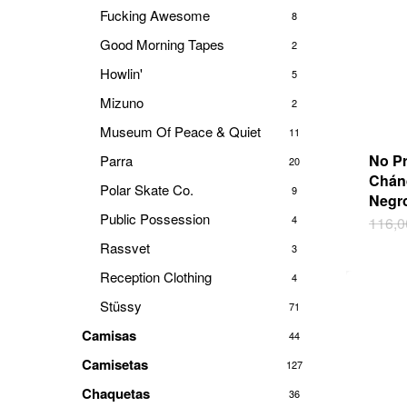
opci
Fucking Awesome
8
se
Good Morning Tapes
2
pued
elegi
Howlin'
5
en
Mizuno
2
la
pági
Museum Of Peace & Quiet
11
de
No P
Parra
20
prod
Chán
Polar Skate Co.
9
Negr
Public Possession
Este
4
116,0
prod
Rassvet
3
tiene
Reception Clothing
4
múlti
varia
Stüssy
71
Las
Camisas
44
opci
se
Camisetas
127
pued
Chaquetas
36
elegi