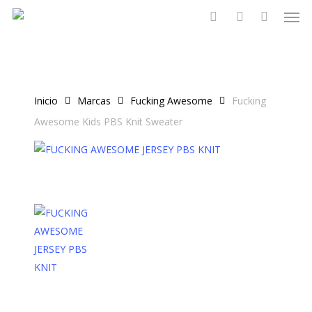
Men
Skip
to
search
account
main
content
Inicio
Marcas
Fucking Awesome
Fucking
Awesome Kids PBS Knit Sweater