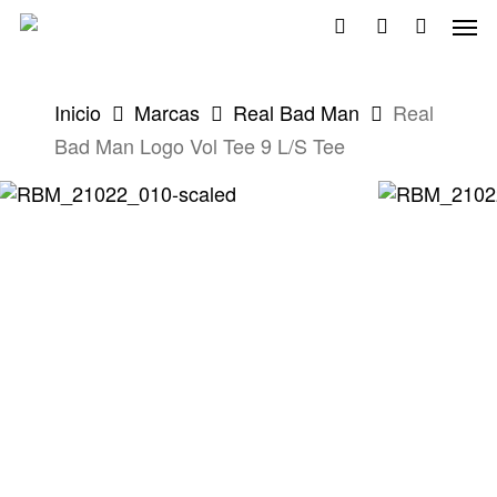
Skip
Men
to
search
account
main
content
Inicio
Marcas
Real Bad Man
Real
Bad Man Logo Vol Tee 9 L/S Tee