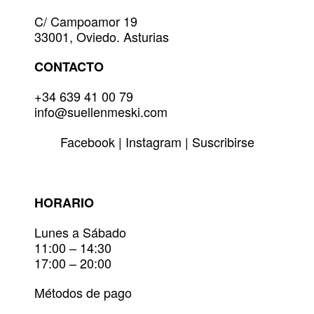
en
la
C/ Campoamor 19
página
33001, Oviedo. Asturias
de
producto
CONTACTO
+34 639 41 00 79
info@suellenmeski.com
Facebook
|
Instagram
|
Suscribirse
HORARIO
Lunes a Sábado
11:00 – 14:30
17:00 – 20:00
Métodos de pago