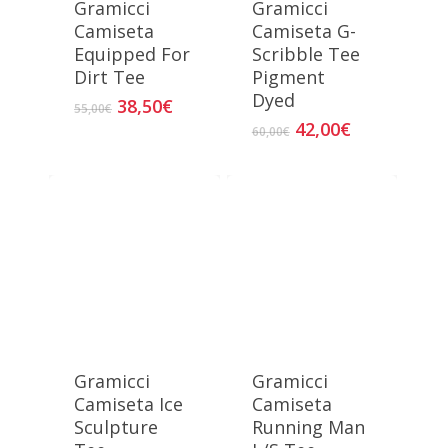
Gramicci
Gramicci
Camiseta
Camiseta G-
Equipped For
Scribble Tee
Dirt Tee
Pigment
Dyed
El
El
38,50
€
Este
55,00
€
precio
precio
El
El
42,00
€
Este
producto
60,00
€
original
actual
precio
precio
produc
tiene
era:
es:
original
actual
tiene
múltiples
55,00€.
38,50€.
era:
es:
múltipl
variantes.
60,00€.
42,00€.
variant
Las
Las
opciones
opcion
se
se
pueden
puede
elegir
elegir
en
Gramicci
Gramicci
en
la
Camiseta Ice
Camiseta
la
página
Sculpture
Running Man
página
de