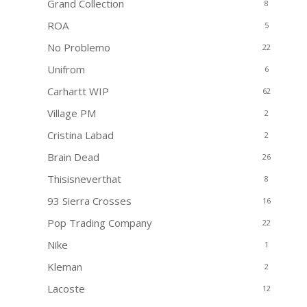
Grand Collection
8
ROA
5
No Problemo
22
Unifrom
6
Carhartt WIP
62
Village PM
2
Cristina Labad
2
Brain Dead
26
Thisisneverthat
8
93 Sierra Crosses
16
Pop Trading Company
22
Nike
1
Kleman
2
Lacoste
12