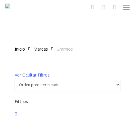
Men
Skip
to
search
account
main
content
Inicio
Marcas
Gramicci
Ver
Ocultar
Filtros
Filtros
Cerrar
filtros