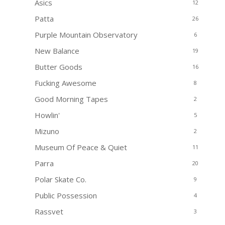
Asics
12
Patta
26
Purple Mountain Observatory
6
New Balance
19
Butter Goods
16
Fucking Awesome
8
Good Morning Tapes
2
Howlin'
5
Mizuno
2
Museum Of Peace & Quiet
11
Parra
20
Polar Skate Co.
9
Public Possession
4
Rassvet
3