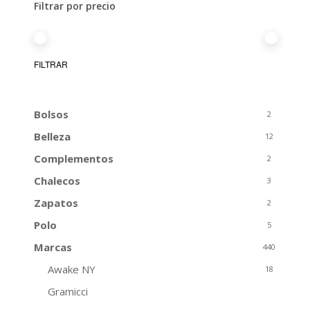
Filtrar por precio
Precio
Precio
FILTRAR
mínimo
máximo
Bolsos
2
Belleza
12
Complementos
2
Chalecos
3
Zapatos
2
Polo
5
Marcas
440
Awake NY
18
Gramicci
10