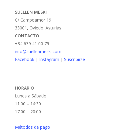
opciones
puede
se
SUELLEN MESKI
elegir
pueden
C/ Campoamor 19
en
elegir
33001, Oviedo. Asturias
la
en
CONTACTO
página
la
+34 639 41 00 79
de
página
info@suellenmeski.com
produc
de
Facebook
|
Instagram
|
Suscribirse
producto
HORARIO
Lunes a Sábado
11:00 – 14:30
17:00 – 20:00
Métodos de pago