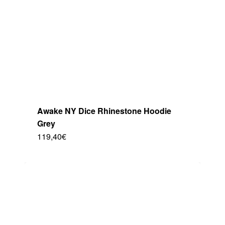
en
la
página
de
producto
Awake NY Dice Rhinestone Hoodie
Grey
119,40
€
Este
producto
tiene
múltiples
variantes.
Las
opciones
se