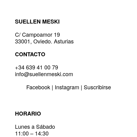
opciones
se
pueden
SUELLEN MESKI
elegir
en
C/ Campoamor 19
la
33001, Oviedo. Asturias
página
de
CONTACTO
producto
+34 639 41 00 79
info@suellenmeski.com
Facebook
|
Instagram
|
Suscribirse
HORARIO
Lunes a Sábado
11:00 – 14:30