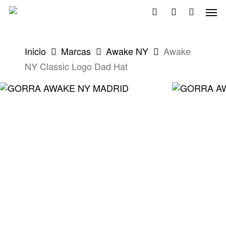
Skip
Men
to
search
account
main
content
Inicio
Marcas
Awake NY
Awake
NY Classic Logo Dad Hat