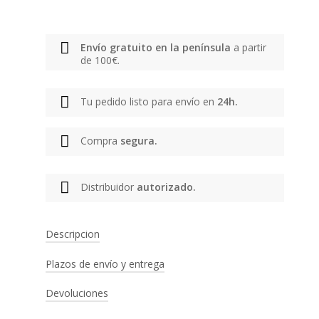
Envío gratuito en la península
a partir
de 100€.
Tu pedido listo para envío en
24h.
Compra
segura.
Distribuidor
autorizado.
Descripcion
Plazos de envío y entrega
Marca:
Brain Dead
Tipo de producto:
Perfume
Devoluciones
PENÍNSULA IBÉRICA
Género:
Unisex
Color:
Blanco
Envío gratuito a partir de 100€. Entrega