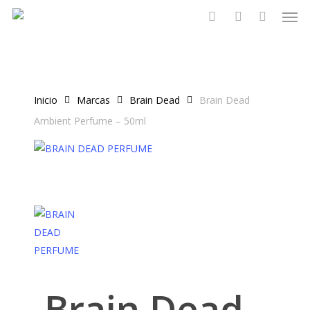
Men
Skip
to
search
account
main
content
Inicio
Marcas
Brain Dead
Brain Dead
Ambient Perfume – 50ml
Brain Dead