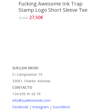
Fucking Awesome Ink Trap
Stamp Logo Short Sleeve Tee
El
El
27,50
€
Este
55,00
€
precio
precio
producto
original
actual
tiene
era:
es:
múltiples
55,00€.
27,50€.
variantes.
Las
opciones
se
SUELLEN MESKI
pueden
C/ Campoamor 19
elegir
33001, Oviedo. Asturias
en
CONTACTO
la
+34 639 41 00 79
página
info@suellenmeski.com
de
Facebook
|
Instagram
|
Suscribirse
producto