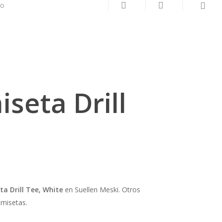
search
account
to
seta Drill
a Drill Tee, White
en Suellen Meski. Otros
amisetas.