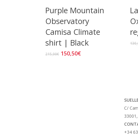
Purple Mountain
La
Observatory
Ox
Camisa Climate
re
shirt | Black
130,
El
El
150,50
€
Este
215,00
€
precio
precio
producto
original
actual
tiene
era:
es:
múltiples
215,00€.
150,50€.
variantes.
Las
SUELL
opciones
C/ Ca
se
33001,
pueden
CONT
elegir
+34 63
en