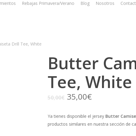
mientos
Rebajas Primavera/Verano
Blog
Nosotros
Contac
seta Drill Tee, White
Butter Cami
Tee, White
El
El
35,00
€
50,00
€
precio
precio
original
actual
Ya tienes disponible el jersey
Butter Camiset
era:
es:
productos similares en nuestra sección de c
50,00€.
35,00€.