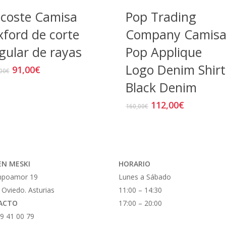
coste Camisa
Pop Trading
ford de corte
Company Camis
gular de rayas
Pop Applique
Logo Denim Shirt
El
El
91,00
€
Este
00
€
precio
precio
producto
Black Denim
original
actual
tiene
era:
es:
El
El
112,00
€
Este
160,00
€
múltiples
130,00€.
91,00€.
precio
precio
produ
variantes.
original
actual
tiene
Las
era:
es:
múltip
opciones
160,00€.
112,00€.
variant
se
EN MESKI
HORARIO
Las
pueden
mpoamor 19
Lunes a Sábado
opcio
elegir
 Oviedo. Asturias
11:00 – 14:30
se
en
ACTO
17:00 – 20:00
puede
la
9 41 00 79
elegir
página