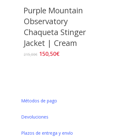
Purple Mountain
a
Observatory
Chaqueta Stinger
Jacket | Cream
El
El
150,50
€
Este
215,00
€
precio
precio
producto
original
actual
tiene
cto
era:
es:
múltiples
215,00€.
150,50€.
variantes.
les
Las
es.
Métodos de pago
opciones
se
nes
Devoluciones
pueden
elegir
n
Plazos de entrega y envío
en