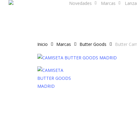
Novedades
Marcas
Lanza
Skip
to
main
content
Inicio
Marcas
Butter Goods
Butter Cami