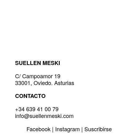
Este
precio
precio
original
actual
producto
era:
es:
tiene
55,00€.
27,50€.
múltiples
variantes.
Las
opciones
se
pueden
elegir
SUELLEN MESKI
en
la
C/ Campoamor 19
página
33001, Oviedo. Asturias
de
producto
CONTACTO
+34 639 41 00 79
info@suellenmeski.com
Facebook
|
Instagram
|
Suscribirse