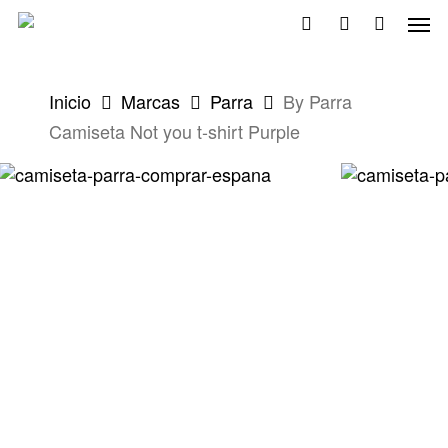
Skip
Men
to
search
account
main
content
Inicio
Marcas
Parra
By Parra
Camiseta Not you t-shirt Purple