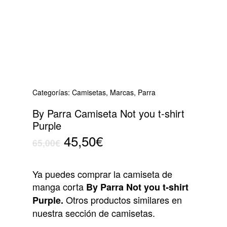
Categorías:
Camisetas
,
Marcas
,
Parra
By Parra Camiseta Not you t-shirt
Purple
El
El
45,50
€
65,00
€
precio
precio
original
actual
Ya puedes comprar la camiseta de
era:
es:
manga corta
By Parra Not you t-shirt
65,00€.
45,50€.
Otros productos similares en
Purple.
nuestra sección de camisetas.