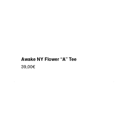
en
la
página
de
producto
Awake NY Flower “A” Tee
39,00
€
Este
producto
tiene
múltiples
variantes.
Las
opciones
se
pueden
elegir