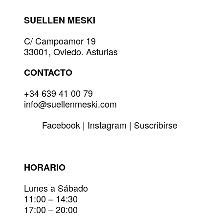
pueden
elegir
SUELLEN MESKI
en
la
C/ Campoamor 19
página
33001, Oviedo. Asturias
de
producto
CONTACTO
+34 639 41 00 79
info@suellenmeski.com
Facebook
|
Instagram
|
Suscribirse
HORARIO
Lunes a Sábado
11:00 – 14:30
17:00 – 20:00