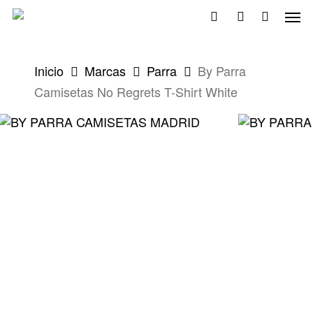
Skip
Men
to
search
account
main
content
Inicio
Marcas
Parra
By Parra
Camisetas No Regrets T-Shirt White