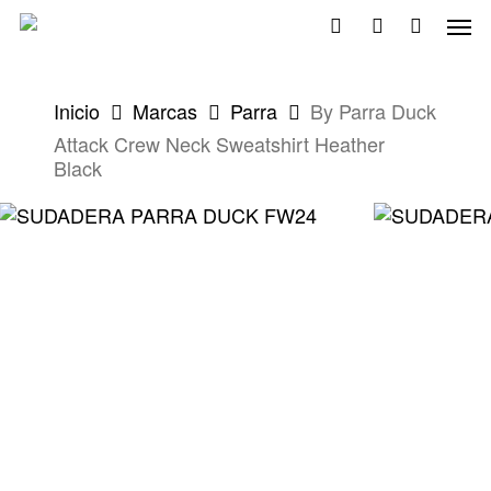
Skip
Men
to
search
account
main
content
Inicio
Marcas
Parra
By Parra Duck
Attack Crew Neck Sweatshirt Heather
Black