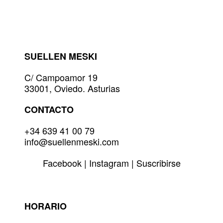
Las
opciones
se
pueden
elegir
SUELLEN MESKI
en
la
C/ Campoamor 19
página
33001, Oviedo. Asturias
de
producto
CONTACTO
+34 639 41 00 79
info@suellenmeski.com
Facebook
|
Instagram
|
Suscribirse
HORARIO