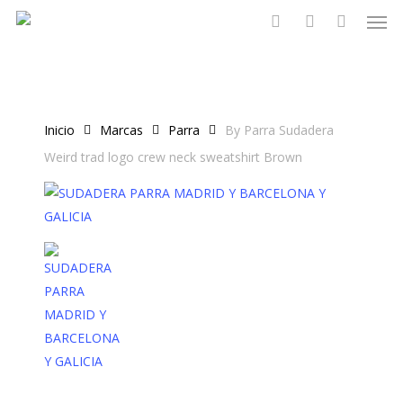
Men
Skip
to
search
account
main
content
Inicio
Marcas
Parra
By Parra Sudadera
Weird trad logo crew neck sweatshirt Brown