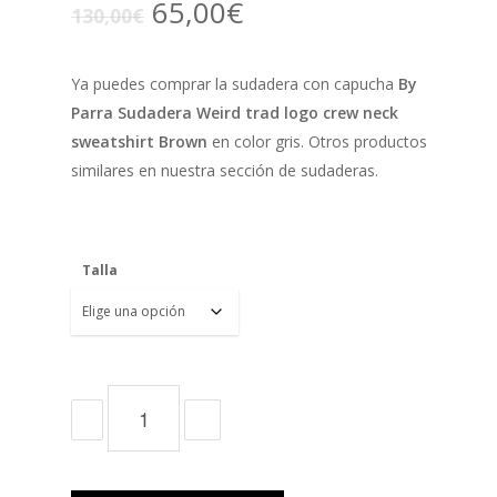
El
El
65,00
€
130,00
€
precio
precio
original
actual
Ya puedes comprar la sudadera con capucha
By
era:
es:
Parra Sudadera Weird trad logo crew neck
130,00€.
65,00€.
sweatshirt Brown
en color gris. Otros productos
similares en nuestra sección de sudaderas.
Talla