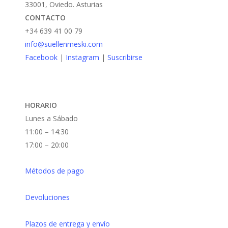
33001, Oviedo. Asturias
en
CONTACTO
la
+34 639 41 00 79
página
info@suellenmeski.com
de
Facebook
|
Instagram
|
Suscribirse
producto
HORARIO
Lunes a Sábado
11:00 – 14:30
17:00 – 20:00
Métodos de pago
Devoluciones
Plazos de entrega y envío