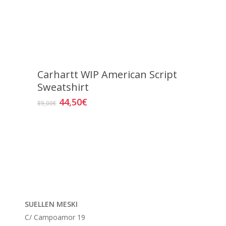
página
de
producto
Carhartt WIP American Script
Sweatshirt
El
El
44,50
€
Este
89,00
€
precio
precio
producto
original
actual
tiene
era:
es:
múltiples
89,00€.
44,50€.
variantes.
Las
opciones
se
SUELLEN MESKI
pueden
C/ Campoamor 19
elegir