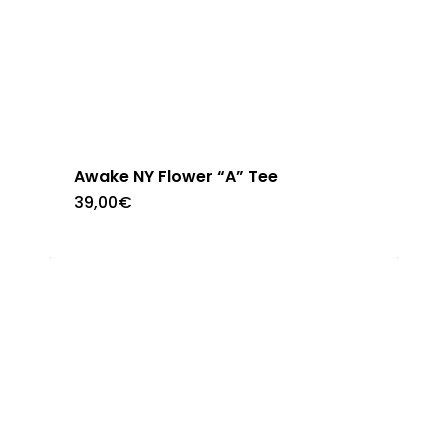
página
de
producto
Awake NY Flower “A” Tee
Este
39,00
€
producto
tiene
múltiples
variantes.
Las
opciones
se
pueden
elegir
en
la