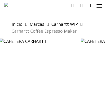
Skip
Men
to
search
account
main
content
Inicio
Marcas
Carhartt WIP
Carhartt Coffee Espresso Maker