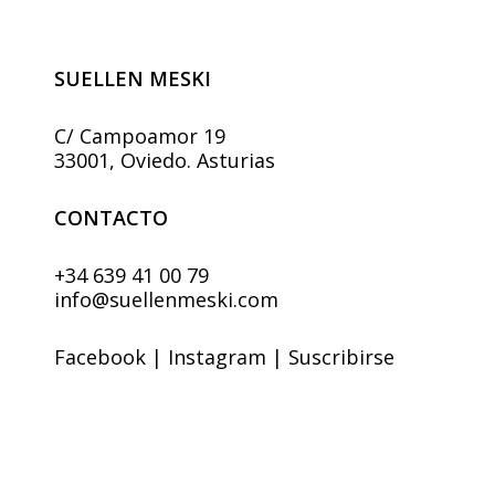
en
la
página
SUELLEN MESKI
de
producto
C/ Campoamor 19
33001, Oviedo. Asturias
CONTACTO
+34 639 41 00 79
info@suellenmeski.com
Facebook
|
Instagram
|
Suscribirse