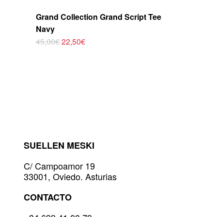
Grand Collection Grand Script Tee
Navy
El
El
45,00
€
22,50
€
Este
precio
precio
original
actual
producto
era:
es:
tiene
45,00€.
22,50€.
múltiples
variantes.
Las
opciones
se
pueden
elegir
SUELLEN MESKI
en
la
C/ Campoamor 19
página
33001, Oviedo. Asturias
de
producto
CONTACTO