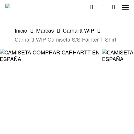
Skip
Men
to
search
account
main
content
Inicio
Marcas
Carhartt WIP
Carhartt WIP Camiseta S/S Painter T-Shirt