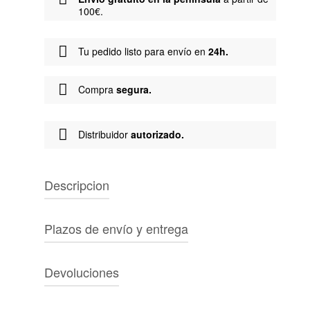
100€.
Tu pedido listo para envío en
24h.
Compra
segura.
Distribuidor
autorizado.
Descripcion
Marca:
Carhartt
Plazos de envío y entrega
Tipo de producto:
Camiseta
Género:
Unisex
PENÍNSULA IBÉRICA
Color:
Negro
Devoluciones
Características:
Envío gratuito a partir de 100€. Entrega en
La S/S Painter T-Shirt se ha tejido en punto de
2-3 días laborables