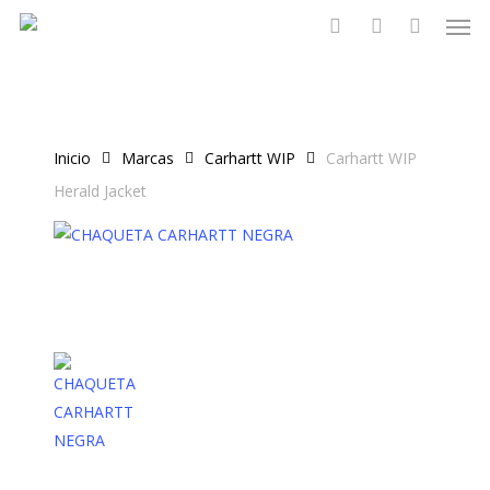
Men
Skip
to
search
account
main
content
Inicio
Marcas
Carhartt WIP
Carhartt WIP
Herald Jacket