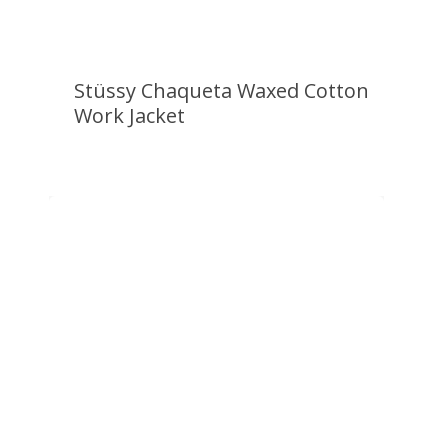
producto
Stüssy Chaqueta Waxed Cotton
Work Jacket