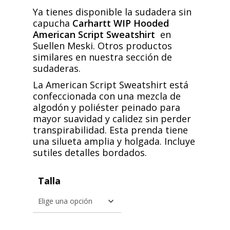
original
actual
Ya tienes disponible la sudadera sin
era:
es:
capucha
Carhartt WIP Hooded
American Script Sweatshirt
en
99,00€.
79,20€.
Suellen Meski. Otros productos
similares en nuestra sección de
sudaderas.
La American Script Sweatshirt está
confeccionada con una mezcla de
algodón y poliéster peinado para
mayor suavidad y calidez sin perder
transpirabilidad. Esta prenda tiene
una silueta amplia y holgada. Incluye
sutiles detalles bordados.
Talla