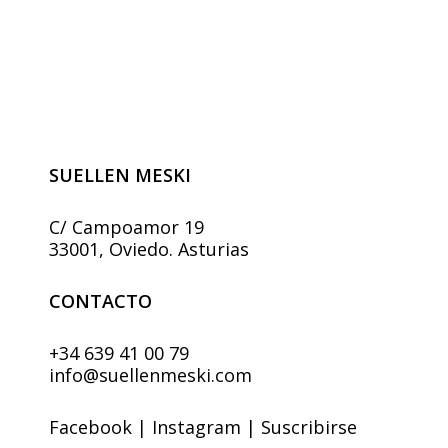
Las
opciones
se
pueden
elegir
en
la
página
SUELLEN MESKI
de
producto
C/ Campoamor 19
33001, Oviedo. Asturias
CONTACTO
+34 639 41 00 79
info@suellenmeski.com
Facebook
|
Instagram
|
Suscribirse