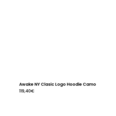
opciones
se
pueden
elegir
en
la
página
de
producto
Awake NY Clasic Logo Hoodie Camo
Este
119,40
€
producto
tiene
múltiples
variantes.