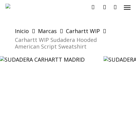
Skip
Men
to
search
account
main
content
Inicio
Marcas
Carhartt WIP
Carhartt WIP Sudadera Hooded
American Script Sweatshirt