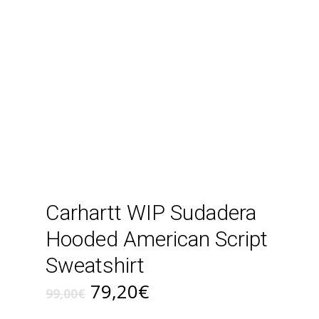
Carhartt WIP Sudadera
Hooded American Script
Sweatshirt
El
El
79,20
€
99,00
€
precio
precio