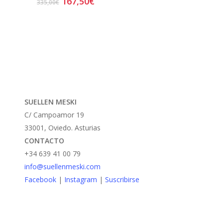
El
El
167,50
€
335,00
€
precio
precio
producto
original
actual
tiene
era:
es:
múltiples
335,00€.
167,50€.
variantes.
Las
opciones
se
SUELLEN MESKI
pueden
C/ Campoamor 19
elegir
33001, Oviedo. Asturias
en
CONTACTO
la
+34 639 41 00 79
página
info@suellenmeski.com
de
Facebook
|
Instagram
|
Suscribirse
producto