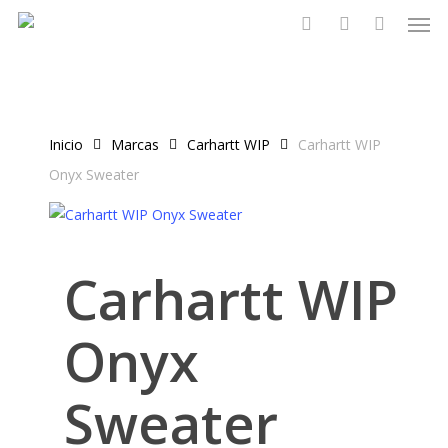
Men
Skip
to
search
account
main
content
Inicio
Marcas
Carhartt WIP
Carhartt WIP
Onyx Sweater
Carhartt WIP
Onyx
Sweater