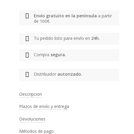
Envío gratuito en la península
a partir
de 100€.
Tu pedido listo para envío en
24h.
Compra
segura.
Distribuidor
autorizado.
Descripcion
Plazos de envío y entrega
Marca:
Carhartt
Tipo de producto:
Sudadera
Devoluciones
PENÍNSULA IBÉRICA
Género:
Unisex
Color:
Marrón
Envío gratuito a partir de 100€. Entrega
Métodos de pago
1. Envíanos tu pedido de vuelta con la
Características: