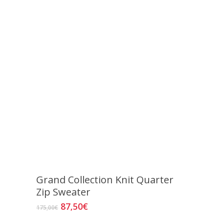
Grand Collection Knit Quarter
Zip Sweater
El
El
87,50
€
Este
175,00
€
precio
precio
producto