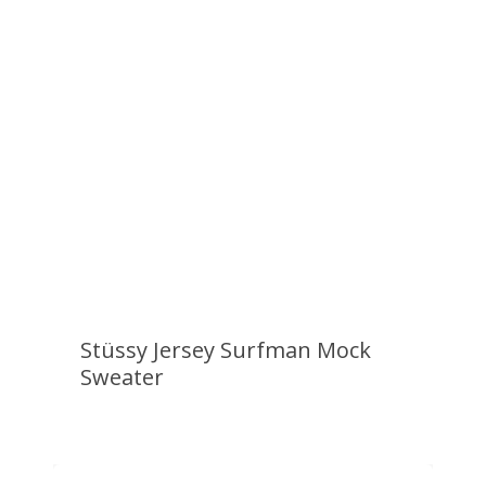
100% segura, rápida y sencilla.
Paga directamente en PayPal con tu
cuenta o tarjeta.
Stüssy Jersey Surfman Mock
Sweater