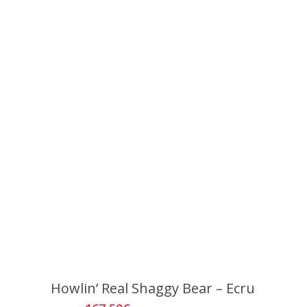
Howlin’ Real Shaggy Bear – Ecru
Este