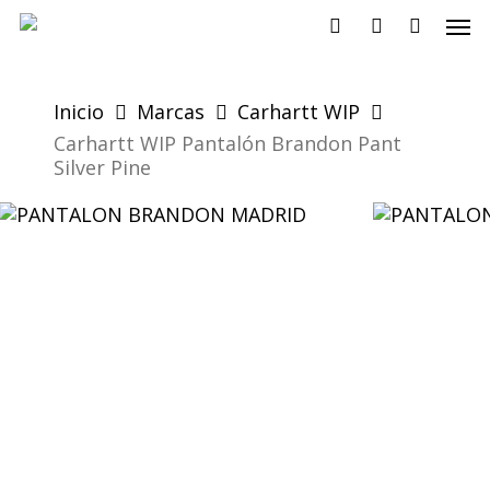
Skip
Men
to
search
account
main
content
Inicio
Marcas
Carhartt WIP
Carhartt WIP Pantalón Brandon Pant
Silver Pine