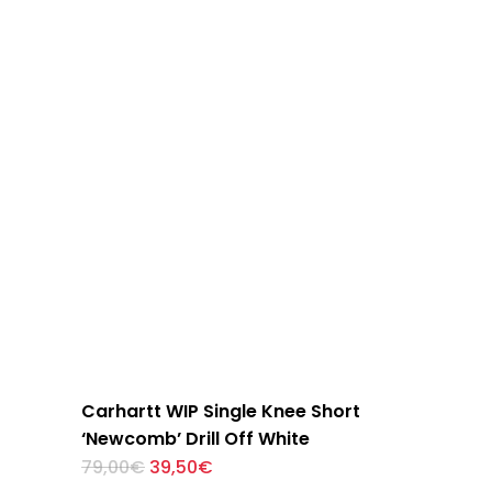
125,00€.
62,50€.
múltiples
variantes.
Las
opciones
se
pueden
elegir
en
la
página
de
producto
Carhartt WIP Single Knee Short
‘Newcomb’ Drill Off White
El
El
Este
79,00
€
39,50
€
precio
precio
producto