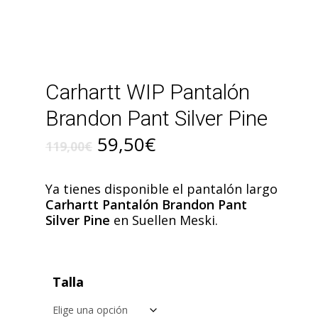
Carhartt WIP Pantalón
Brandon Pant Silver Pine
El
El
59,50
€
119,00
€
precio
precio
original
actual
Ya tienes disponible el pantalón largo
era:
es:
Carhartt Pantalón Brandon Pant
Silver Pine
en Suellen Meski.
119,00€.
59,50€.
Talla