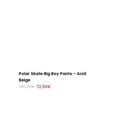
Polar Skate Big Boy Pants – Acid
Beige
El
El
Este
145,00
€
72,50
€
precio
precio
producto
original
actual
tiene
era:
es:
145,00€.
72,50€.
múltiples
variantes.