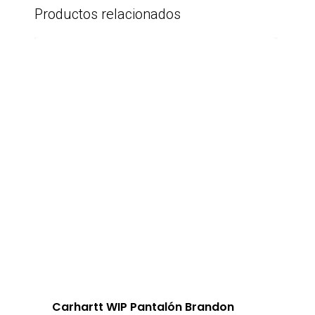
Productos relacionados
Paypal es un servicio de pagos online
Otros productos similares en nuestra
con el que puedes pagar de forma
sección de
pantalones
.
100% segura, rápida y sencilla.
Paga directamente en PayPal con tu
cuenta o tarjeta.
Carhartt WIP Pantalón Brandon