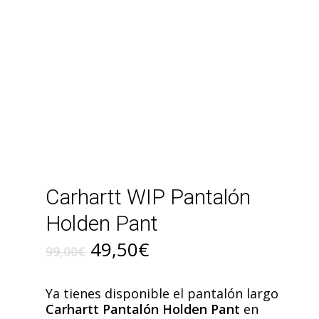
Carhartt WIP Pantalón
Holden Pant
El
El
49,50
€
99,00
€
precio
precio
original
actual
Ya tienes disponible el pantalón largo
era:
es:
Carhartt Pantalón Holden Pant
en