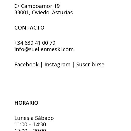
producto
C/ Campoamor 19
33001, Oviedo. Asturias
CONTACTO
+34 639 41 00 79
info@suellenmeski.com
Facebook
|
Instagram
|
Suscribirse
HORARIO
Lunes a Sábado
11:00 – 14:30
17:00 – 20:00