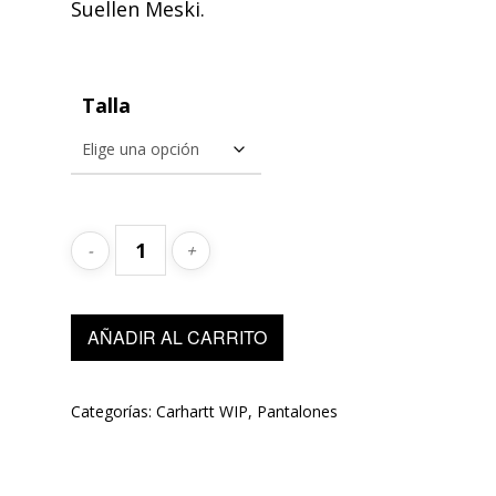
Suellen Meski.
99,00€.
49,50€.
Talla
AÑADIR AL CARRITO
Categorías:
Carhartt WIP
,
Pantalones