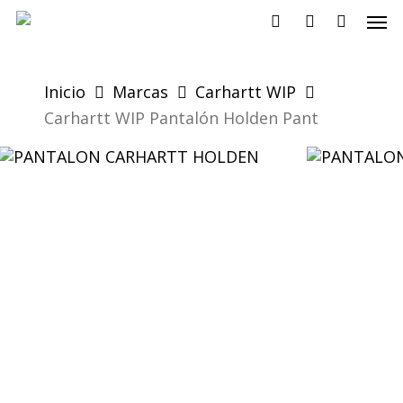
Skip
Men
to
search
account
main
content
Inicio
Marcas
Carhartt WIP
Carhartt WIP Pantalón Holden Pant