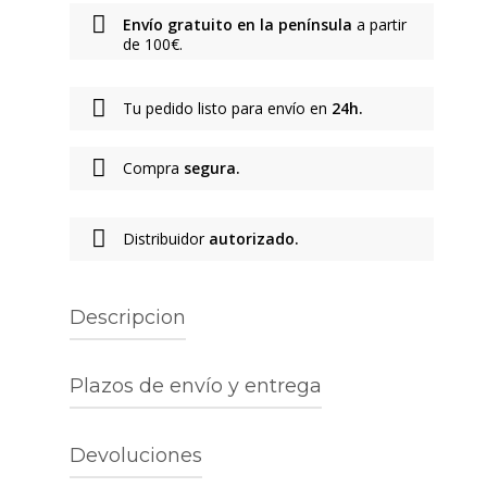
Envío gratuito en la península
a partir
de 100€.
Tu pedido listo para envío en
24h.
Compra
segura.
Distribuidor
autorizado.
Descripcion
Marca:
Carhartt
Plazos de envío y entrega
Tipo de producto:
Pantalón largo
Género:
Unisex
Color:
Leather Stone Washed
PENÍNSULA IBÉRICA
Devoluciones
Características:
Envío gratuito a partir de 100€. Entrega