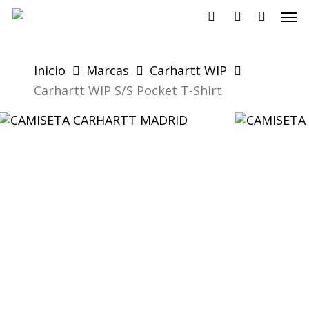
Skip
Men
to
search
account
main
content
Inicio
Marcas
Carhartt WIP
Carhartt WIP S/S Pocket T-Shirt