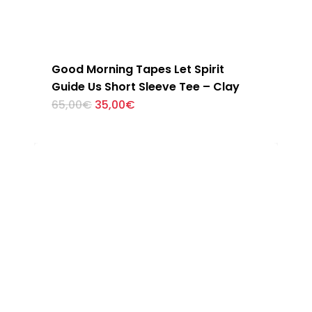
Good Morning Tapes Let Spirit
Guide Us Short Sleeve Tee – Clay
El
El
Este
65,00
€
35,00
€
precio
precio
producto
original
actual
tiene
era:
es:
65,00€.
35,00€.
múltiples
variantes.
Las
opciones
se
pueden
elegir
en
la
página
de