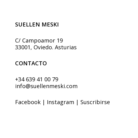
elegir
en
la
página
SUELLEN MESKI
de
producto
C/ Campoamor 19
33001, Oviedo. Asturias
CONTACTO
+34 639 41 00 79
info@suellenmeski.com
Facebook
|
Instagram
|
Suscribirse