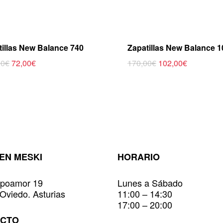
tillas New Balance 740
Zapatillas New Balance 1
El
El
Este
El
El
00
€
72,00
€
170,00
€
102,00
€
precio
precio
precio
precio
ucto
producto
original
actual
original
actual
tiene
era:
es:
era:
es:
120,00€.
72,00€.
170,00€.
102,00€.
ples
múltiples
ntes.
variantes.
Las
ones
opciones
se
den
pueden
EN MESKI
HORARIO
r
elegir
en
poamor 19
Lunes a Sábado
la
Oviedo. Asturias
11:00 – 14:30
na
página
17:00 – 20:00
de
ucto
producto
ACTO