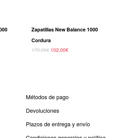
000
Zapatillas New Balance 1000
Cordura
Este
El
El
170,00
€
102,00
€
precio
precio
producto
original
actual
tiene
era:
es:
170,00€.
102,00€.
múltiples
variantes.
Las
opciones
Métodos de pago
se
pueden
Devoluciones
elegir
en
Plazos de entrega y envío
la
página
Condiciones generales y política