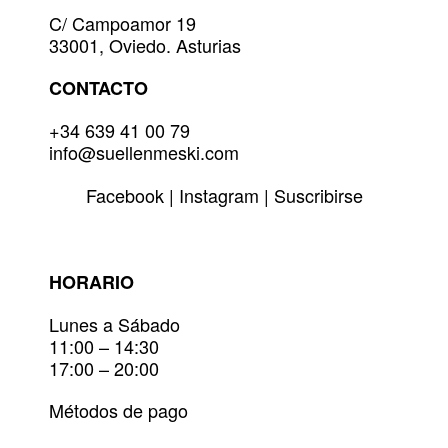
la
C/ Campoamor 19
página
33001, Oviedo. Asturias
de
producto
CONTACTO
+34 639 41 00 79
info@suellenmeski.com
Facebook
|
Instagram
|
Suscribirse
HORARIO
Lunes a Sábado
11:00 – 14:30
17:00 – 20:00
Métodos de pago