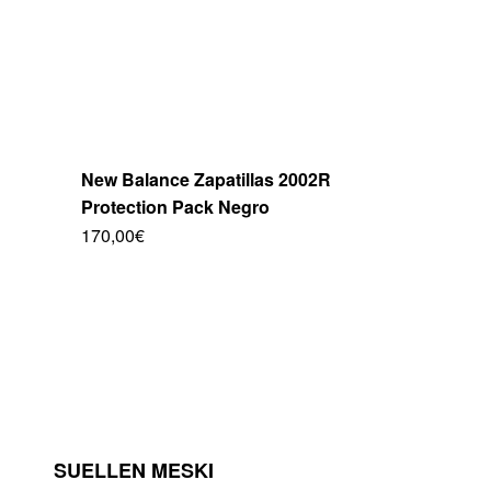
de
producto
New Balance Zapatillas 2002R
Protection Pack Negro
170,00
€
Este
producto
tiene
múltiples
variantes.
Las
opciones
se
pueden
elegir
SUELLEN MESKI
en