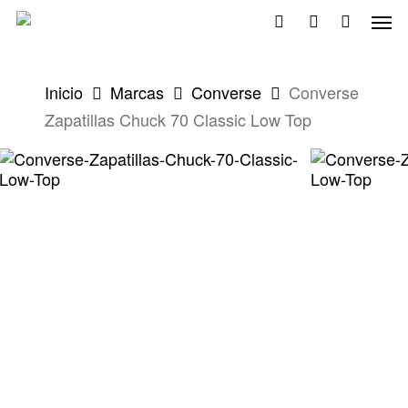
Skip
Men
to
search
account
main
content
Inicio
Marcas
Converse
Converse
Zapatillas Chuck 70 Classic Low Top