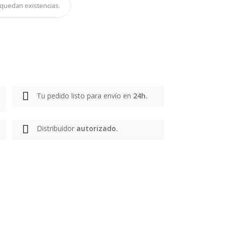
quedan existencias.
Tu pedido listo para envío en
24h.
Distribuidor
autorizado.
rega en 2-3 días laborables
gencia de transportes que prefieras. Los