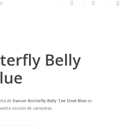
search
account
to
erfly Belly
lue
orta de
Dancer Butterfly Belly Tee Steel Blue
en
uestra sección de camisetas.