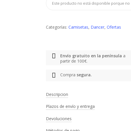
Este producto no está disponible porque no 
Categorías:
Camisetas
,
Dancer
,
Ofertas
Envío gratuito en la península
a
partir de 100€.
Compra
segura.
Descripcion
Plazos de envío y entrega
Marca:
Dancer
Tipo de producto:
Camiseta
Devoluciones
PENÍNSULA IBÉRICA
Género:
Unisex
Color:
Azul
Envío gratuito a partir de 100€. Ent
Métodos de pago
1. Envíanos tu pedido de vuelta con la a