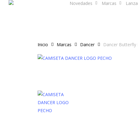
Novedades
Marcas
Lanza
Skip
to
main
content
Inicio
Marcas
Dancer
Dancer Butterfly 