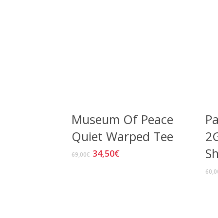
Museum Of Peace
Pa
Quiet Warped Tee
2G
Sh
El
El
34,50
€
Este
69,00
€
precio
precio
producto
60,0
original
actual
tiene
era:
es:
múltiples
69,00€.
34,50€.
variantes.
Las