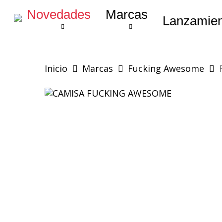
Skip
Novedades
Marcas
to
Lanzamien
main
content
Inicio
Marcas
Fucking Awesome