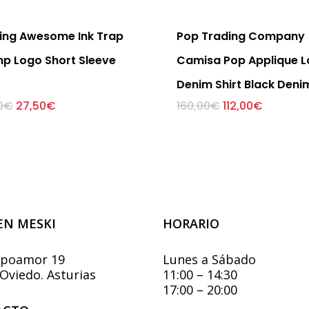
ing Awesome Ink Trap
Pop Trading Company
p Logo Short Sleeve
Camisa Pop Applique 
Denim Shirt Black Deni
El
El
Este
El
El
Est
0
€
27,50
€
160,00
€
112,00
€
precio
precio
precio
precio
producto
pro
original
actual
original
actual
tiene
tie
era:
es:
era:
es:
55,00€.
27,50€.
160,00€.
112,00€.
múltiples
múl
variantes.
vari
Las
Las
opciones
opc
se
se
EN MESKI
HORARIO
pueden
pue
elegir
eleg
en
en
mpoamor 19
Lunes a Sábado
la
la
Oviedo. Asturias
11:00 – 14:30
página
pág
17:00 – 20:00
de
de