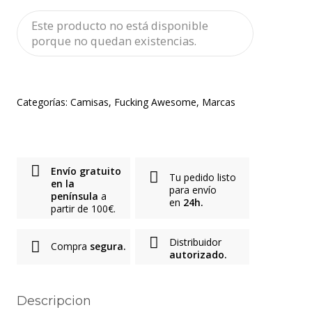
Este producto no está disponible
porque no quedan existencias.
Categorías:
Camisas
,
Fucking Awesome
,
Marcas
Envío gratuito
Tu pedido listo
en la
para envío
península
a
en
24h.
partir de 100€.
Distribuidor
Compra
segura.
autorizado.
Descripcion