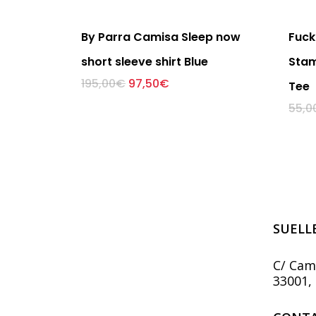
By Parra Camisa Sleep now
Fuck
short sleeve shirt Blue
Stam
El
El
Este
195,00
€
97,50
€
Tee
precio
precio
producto
original
actual
55,0
tiene
era:
es:
195,00€.
97,50€.
múltiples
variantes.
Las
opciones
se
pueden
elegir
SUELL
en
la
C/ Ca
página
33001, 
de
producto