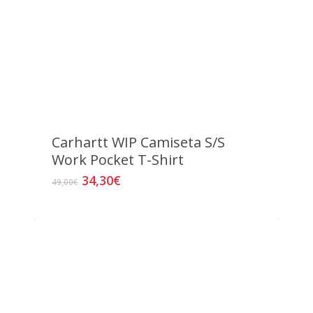
Carhartt WIP Camiseta S/S
Work Pocket T-Shirt
El
El
34,30
€
Este
49,00
€
precio
precio
producto
original
actual
tiene
era:
es:
múltiples
49,00€.
34,30€.
variantes.
Las
opciones
se