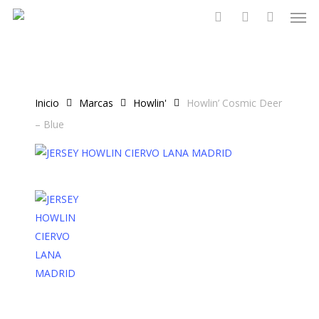
Men
Skip
to
search
account
main
content
Inicio
Marcas
Howlin'
Howlin’ Cosmic Deer
– Blue