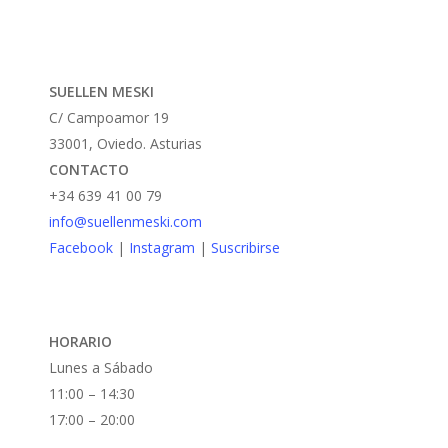
Las
opciones
se
SUELLEN MESKI
pueden
C/ Campoamor 19
elegir
33001, Oviedo. Asturias
en
CONTACTO
la
+34 639 41 00 79
página
info@suellenmeski.com
de
Facebook
|
Instagram
|
Suscribirse
producto
HORARIO
Lunes a Sábado
11:00 – 14:30
17:00 – 20:00