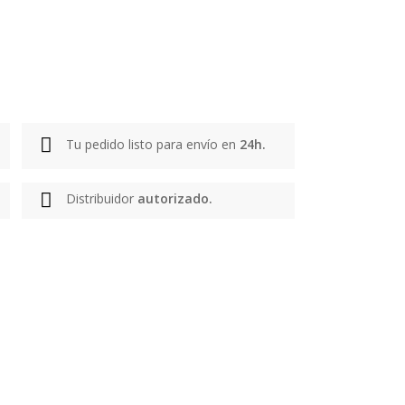
Tu pedido listo para envío en
24h.
Distribuidor
autorizado.
rega en 2-3 días laborables
gencia de transportes que prefieras. Los
feriores a 100€ .