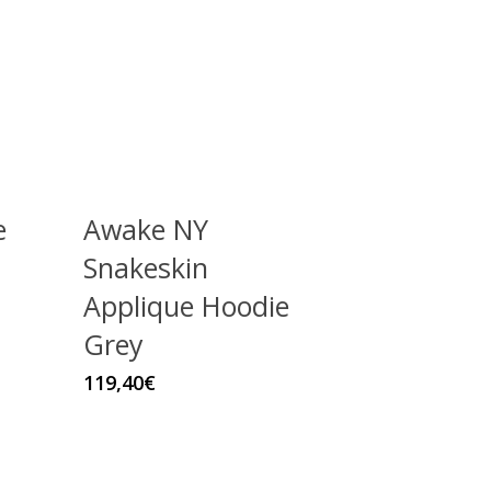
e
Awake NY
Snakeskin
Applique Hoodie
Grey
cto
Este
119,40
€
producto
les
tiene
es.
múltiples