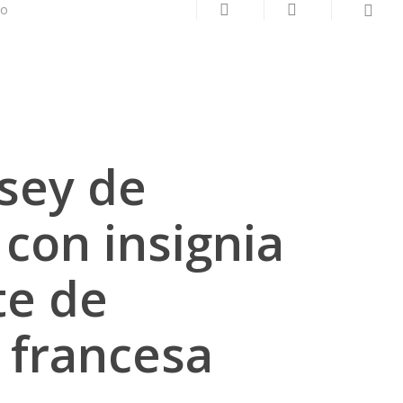
search
account
to
rsey de
 con insignia
te de
 francesa