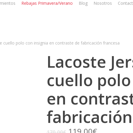
mientos
Rebajas Primavera/Verano
Blog
Nosotros
Contac
e cuello polo con insignia en contraste de fabricación francesa
Lacoste Je
cuello polo
en contras
fabricación
El
El
119,00
€
170,00
€