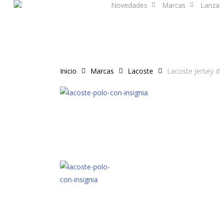
Novedades
Marcas
Lanza
Skip
to
main
content
Inicio
Marcas
Lacoste
Lacoste Jersey d