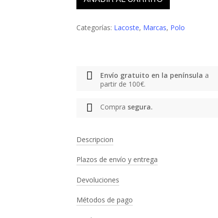
Categorías:
Lacoste
,
Marcas
,
Polo
Envío gratuito en la península
a
partir de 100€.
Compra
segura.
Descripcion
Plazos de envío y entrega
Marca:
Lacoste
Tipo de producto:
Polo
Devoluciones
PENÍNSULA IBÉRICA
Género:
Unisex
Color:
Blanco roto
Envío gratuito a partir de 100€. Ent
Métodos de pago
1. Envíanos tu pedido de vuelta con la a
Características
5€ de gastos de envío en pedidos in
gastos de envío correrán de tu parte.
Piqué de doble cara de algodón