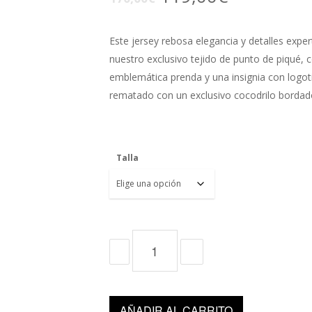
precio
precio
original
actual
Este jersey rebosa elegancia y detalles expe
era:
es:
nuestro exclusivo tejido de punto de piqué,
170,00€.
119,00€.
emblemática prenda y una insignia con logoti
rematado con un exclusivo cocodrilo bordad
Talla
AÑADIR AL CARRITO