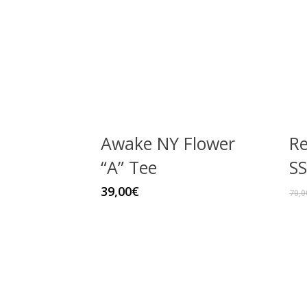
Awake NY Flower
Re
“A” Tee
SS
Este
39,00
€
70,0
producto
tiene
múltiples
variantes.
Las
opciones