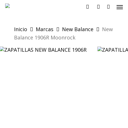
Skip
Men
to
search
account
main
content
Inicio
Marcas
New Balance
New
Balance 1906R Moonrock