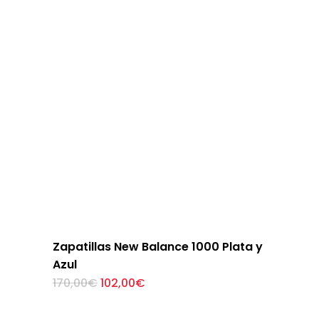
cuenta o tarjeta.
Zapatillas New Balance 1000 Plata y
Azul
El
El
Este
170,00
€
102,00
€
precio
precio
producto
original
actual
tiene
era:
es: