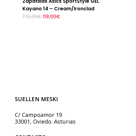
Zapatillas Asics SportStyle GEL
Kayano 14 – Cream/Ironclad
El
El
Este
170,00
€
119,00
€
precio
precio
producto
original
actual
tiene
era:
es:
170,00€.
119,00€.
múltiples
variantes.
Las
opciones
se
pueden
elegir
en
la
página
SUELLEN MESKI
de
producto
C/ Campoamor 19
33001, Oviedo. Asturias