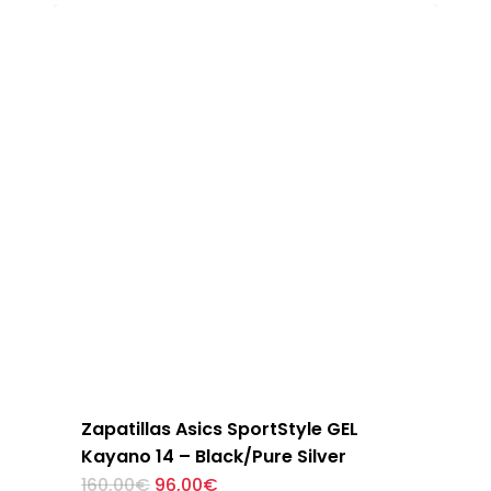
170,00€.
102,00€.
múltiples
variantes.
Las
opciones
se
pueden
elegir
en
la
página
de
producto
Zapatillas Asics SportStyle GEL
Kayano 14 – Black/Pure Silver
El
El
Este
160,00
€
96,00
€