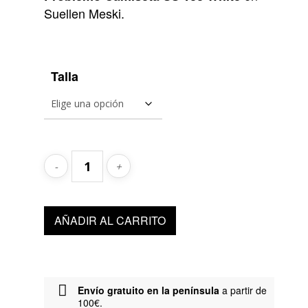
65,00€.
45,50€.
Suellen Meski.
Talla
AÑADIR AL CARRITO
Envío gratuito en la península
a partir de
100€.