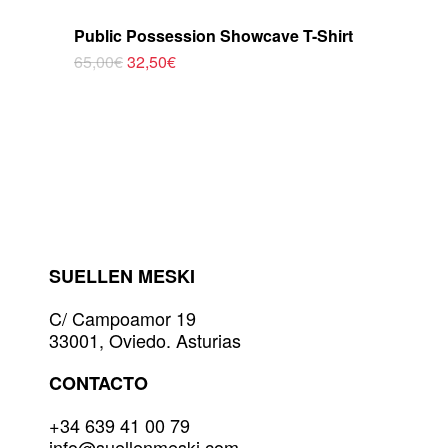
Public Possession Showcave T-Shirt
El
El
65,00
€
32,50
€
Este
precio
precio
original
actual
producto
era:
es:
tiene
65,00€.
32,50€.
múltiples
variantes.
Las
opciones
se
pueden
elegir
SUELLEN MESKI
en
la
C/ Campoamor 19
página
33001, Oviedo. Asturias
de
producto
CONTACTO
+34 639 41 00 79
info@suellenmeski.com