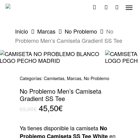
Skip
Men
to
search
account
main
content
Inicio
Marcas
No Problemo
No
Problemo Men’s Camiseta Gradient SS Tee
Categorías:
Camisetas
,
Marcas
,
No Problemo
No Problemo Men’s Camiseta
Gradient SS Tee
El
El
45,50
€
65,00
€
precio
precio
original
actual
Ya tienes disponible la camiseta
No
era:
es:
en
Problemo Camiseta SS Tee White