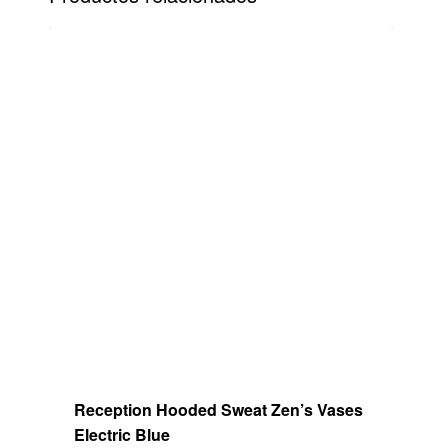
el que puedes pagar de forma 100%
segura, rápida y sencilla.
Paga directamente en PayPal con tu
cuenta o tarjeta.
Reception Hooded Sweat Zen’s Vases
Electric Blue