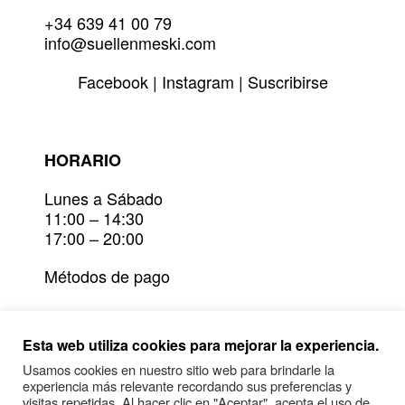
+34 639 41 00 79
info@suellenmeski.com
Facebook
|
Instagram
|
Suscribirse
HORARIO
Lunes a Sábado
11:00 – 14:30
17:00 – 20:00
Métodos de pago
Devoluciones
Esta web utiliza cookies para mejorar la experiencia.
Plazos de entrega y envío
Usamos cookies en nuestro sitio web para brindarle la
experiencia más relevante recordando sus preferencias y
Condiciones generales y política de
visitas repetidas. Al hacer clic en "Aceptar", acepta el uso de