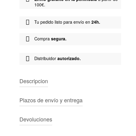
100€.
Tu pedido listo para envío en
24h.
Compra
segura.
Distribuidor
autorizado.
Descripcion
Marca:
No Problemo
Plazos de envío y entrega
Tipo de producto:
Sudadera
Género:
Unisex
PENÍNSULA IBÉRICA
Color:
Rosa
Devoluciones
Características:
Envío gratuito a partir de 100€. Entrega en
Sudadera con cuello redondo y logotipo de No
2-3 días laborables