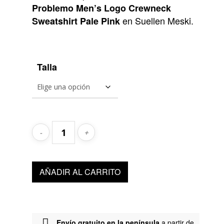
era:
es:
Problemo Men’s Logo Crewneck
127,00€.
63,50€.
en Suellen Meski.
Sweatshirt Pale Pink
Talla
AÑADIR AL CARRITO
Envío gratuito en la península
a partir de