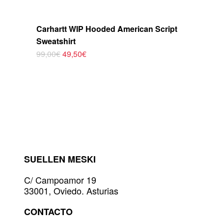
Carhartt WIP Hooded American Script
Sweatshirt
El
El
99,00
€
49,50
€
Este
precio
precio
original
actual
producto
era:
es:
tiene
99,00€.
49,50€.
múltiples
variantes.
Las
opciones
se
pueden
elegir
SUELLEN MESKI
en
la
C/ Campoamor 19
página
33001, Oviedo. Asturias
de
producto
CONTACTO