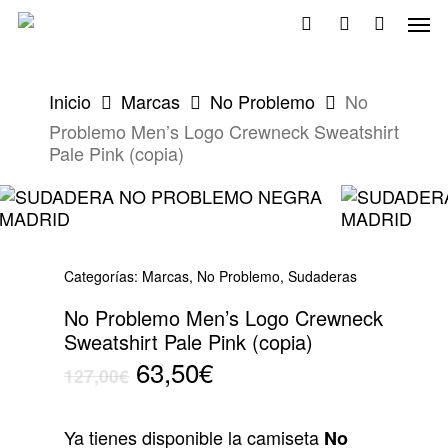
Skip
Men
to
search
account
main
content
Inicio
Marcas
No Problemo
No
Problemo Men’s Logo Crewneck Sweatshirt
Pale Pink (copia)
Categorías:
Marcas
,
No Problemo
,
Sudaderas
No Problemo Men’s Logo Crewneck
Sweatshirt Pale Pink (copia)
El
El
63,50
€
127,00
€
precio
precio
original
actual
Ya tienes disponible la camiseta
No