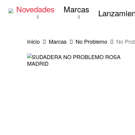
Skip
Novedades
Marcas
to
Lanzamien
main
content
Inicio
Marcas
No Problemo
No Prob