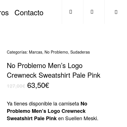
search
account
ros
Contacto
Categorías:
Marcas
,
No Problemo
,
Sudaderas
No Problemo Men’s Logo
Crewneck Sweatshirt Pale Pink
El
El
63,50
€
127,00
€
precio
precio
original
actual
Ya tienes disponible la camiseta
No
era:
es:
Problemo Men’s Logo Crewneck
127,00€.
63,50€.
en Suellen Meski.
Sweatshirt Pale Pink