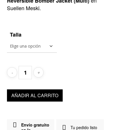
219,00€.
109,50€.
en
Reversible Bomber Jacket (Multi)
Suellen Meski.
Talla
AÑADIR AL CARRITO
Envío gratuito
Tu pedido listo
en la