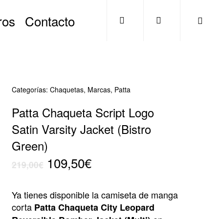
search
account
ros
Contacto
Categorías:
Chaquetas
,
Marcas
,
Patta
Patta Chaqueta Script Logo
Satin Varsity Jacket (Bistro
Green)
El
El
109,50
€
219,00
€
precio
precio
original
actual
Ya tienes disponible la camiseta de manga
era:
es:
corta
Patta Chaqueta City Leopard