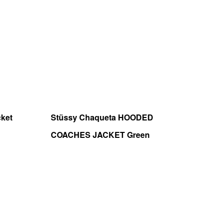
usa una talla L
ket
Stüssy Chaqueta HOODED
COACHES JACKET Green