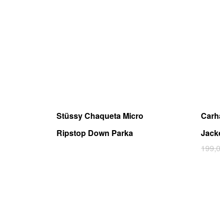
Stüssy Chaqueta Micro
Carh
Ripstop Down Parka
Jacke
Este
199,
prod
tiene
múlti
varia
Las
opci