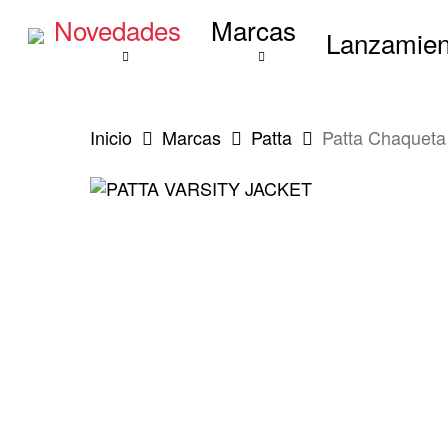
Skip
Novedades
Marcas
to
Lanzamien
main
content
Inicio
Marcas
Patta
Patta Chaqueta 