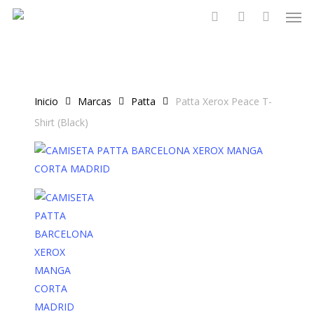
Men
Skip
to
search
account
main
content
Inicio
Marcas
Patta
Patta Xerox Peace T-
Shirt (Black)