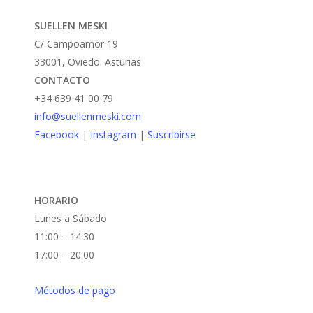
se
SUELLEN MESKI
pueden
C/ Campoamor 19
elegir
33001, Oviedo. Asturias
en
CONTACTO
la
+34 639 41 00 79
página
info@suellenmeski.com
de
Facebook
|
Instagram
|
Suscribirse
producto
HORARIO
Lunes a Sábado
11:00 – 14:30
17:00 – 20:00
Métodos de pago