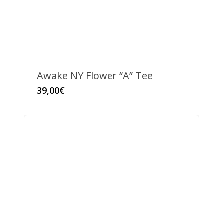
Awake NY Flower “A” Tee
Este
39,00
€
producto
tiene
múltiples
variantes.
Las
opciones
se
pueden
elegir
en