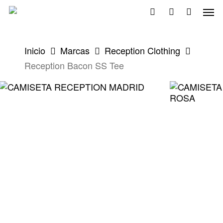
Skip
Men
to
search
account
main
content
Inicio
Marcas
Reception Clothing
Reception Bacon SS Tee