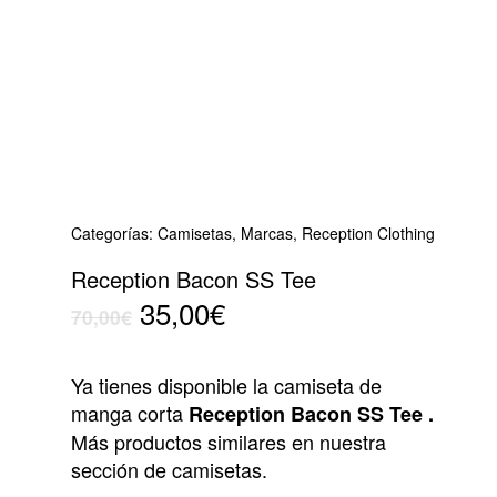
Categorías:
Camisetas
,
Marcas
,
Reception Clothing
Reception Bacon SS Tee
El
El
35,00
€
70,00
€
precio
precio
original
actual
Ya tienes disponible la camiseta de
era:
es:
manga corta
Reception Bacon SS Tee .
70,00€.
35,00€.
Más productos similares en nuestra
sección de camisetas.