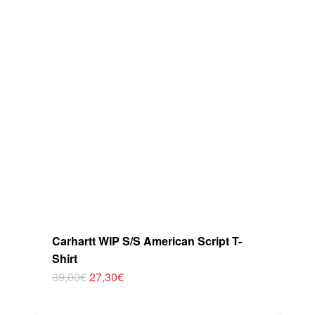
cuenta o tarjeta.
Carhartt WIP S/S American Script T-
Shirt
El
El
39,00
€
27,30
€
Este
precio
precio
original
actual
producto
era:
es: