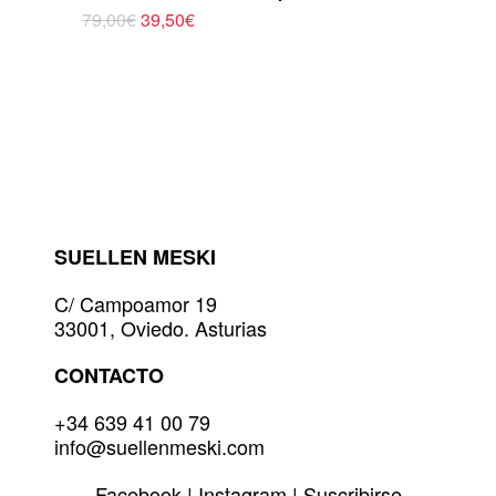
El
El
79,00
€
39,50
€
Este
precio
precio
original
actual
producto
era:
es:
tiene
79,00€.
39,50€.
múltiples
variantes.
Las
opciones
se
pueden
elegir
SUELLEN MESKI
en
la
C/ Campoamor 19
página
33001, Oviedo. Asturias
de
producto
CONTACTO
+34 639 41 00 79
info@suellenmeski.com
Facebook
|
Instagram
|
Suscribirse