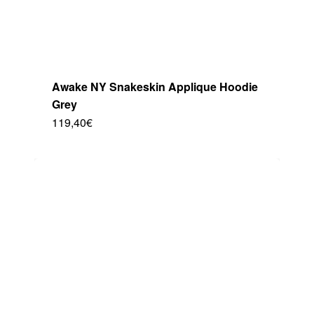
producto
Awake NY Snakeskin Applique Hoodie
Grey
119,40
€
Este
producto
tiene
múltiples
variantes.
Las
opciones
se
pueden
elegir
en
la