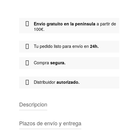
Envío gratuito en la península
a partir de
100€.
Tu pedido listo para envío en
24h.
Compra
segura.
Distribuidor
autorizado.
Descripcion
Marca:
Polar Skate
Plazos de envío y entrega
Tipo de producto:
Sudadera