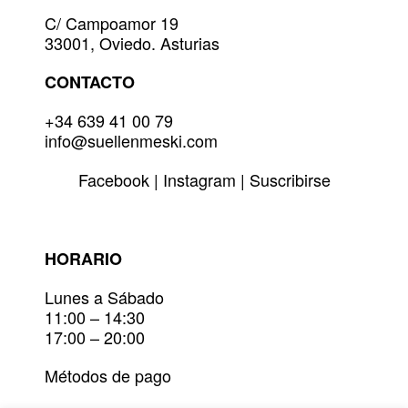
la
C/ Campoamor 19
página
33001, Oviedo. Asturias
de
producto
CONTACTO
+34 639 41 00 79
info@suellenmeski.com
Facebook
|
Instagram
|
Suscribirse
HORARIO
Lunes a Sábado
11:00 – 14:30
17:00 – 20:00
Métodos de pago