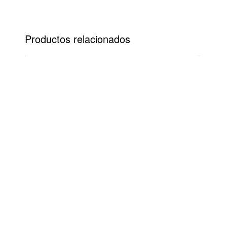
datos bancarios.
PayPal
Productos relacionados
Paypal es un servicio de pagos online con
el que puedes pagar de forma 100%
segura, rápida y sencilla.
Paga directamente en PayPal con tu
cuenta o tarjeta.