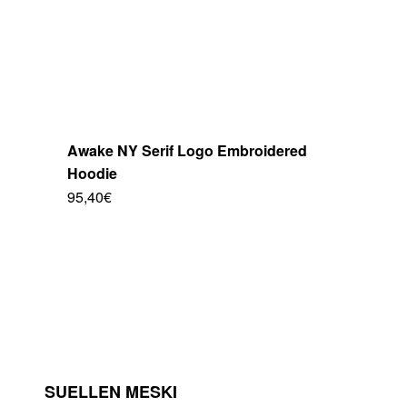
página
de
producto
Awake NY Serif Logo Embroidered
Hoodie
95,40
€
Este
producto
tiene
múltiples
variantes.
Las
opciones
se
pueden
elegir
SUELLEN MESKI
en