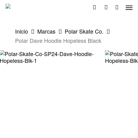
Skip
Men
to
search
account
main
content
Inicio
Marcas
Polar Skate Co.
Polar Dave Hoodie Hopeless Black