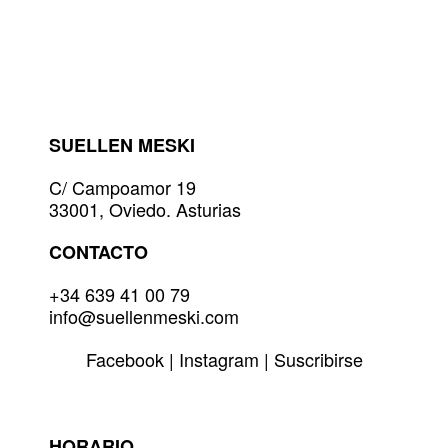
múltiples
variantes.
Las
opciones
se
pueden
elegir
SUELLEN MESKI
en
la
C/ Campoamor 19
página
33001, Oviedo. Asturias
de
producto
CONTACTO
+34 639 41 00 79
info@suellenmeski.com
Facebook
|
Instagram
|
Suscribirse
HORARIO