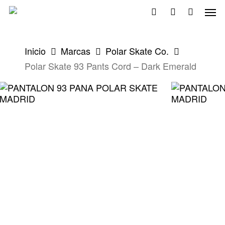
Skip
Men
to
search
account
main
content
Inicio
Marcas
Polar Skate Co.
Polar Skate 93 Pants Cord – Dark Emerald