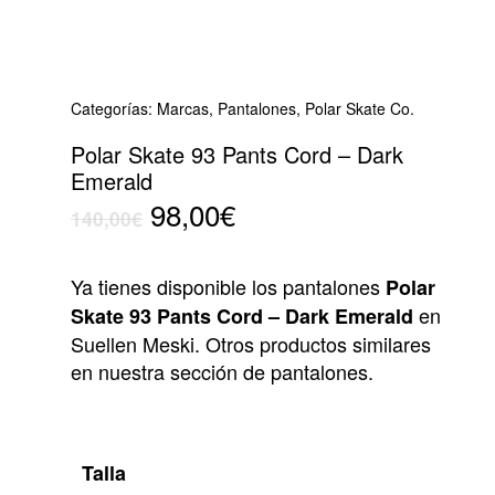
Categorías:
Marcas
,
Pantalones
,
Polar Skate Co.
Polar Skate 93 Pants Cord – Dark
Emerald
El
El
98,00
€
140,00
€
precio
precio
original
actual
Ya tienes disponible los pantalones
Polar
era:
es:
en
Skate 93 Pants Cord – Dark Emerald
140,00€.
98,00€.
Suellen Meski. Otros productos similares
en nuestra sección de pantalones.
Talla