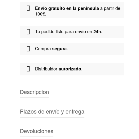
Envío gratuito en la península
a partir de
100€.
Tu pedido listo para envío en
24h.
Compra
segura.
Distribuidor
autorizado.
Descripcion
Marca:
Pop Trading Company
Plazos de envío y entrega
Tipo de producto:
Chaqueta
Género:
Unisex
PENÍNSULA IBÉRICA
Color:
Gris
Devoluciones
Características:
Envío gratuito a partir de 100€. Entrega en