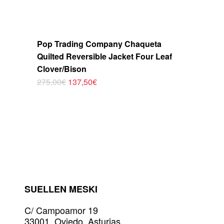
Pop Trading Company Chaqueta
Quilted Reversible Jacket Four Leaf
Clover/Bison
El
El
275,00
€
137,50
€
Este
precio
precio
original
actual
producto
era:
es:
tiene
275,00€.
137,50€.
múltiples
variantes.
Las
opciones
se
pueden
elegir
SUELLEN MESKI
en
la
C/ Campoamor 19
página
33001, Oviedo. Asturias