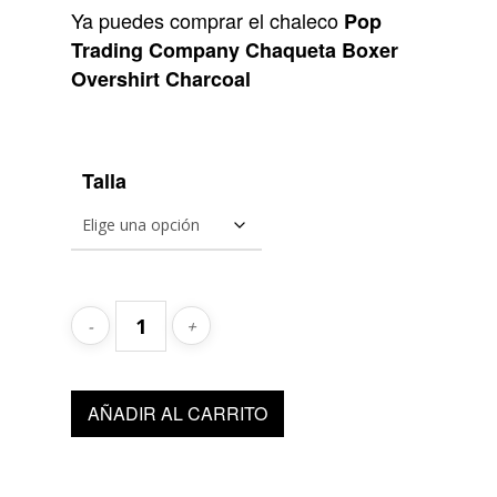
original
actual
Ya puedes comprar el chaleco
Pop
era:
es:
Trading Company Chaqueta Boxer
180,00€.
90,00€.
Overshirt Charcoal
Talla
AÑADIR AL CARRITO