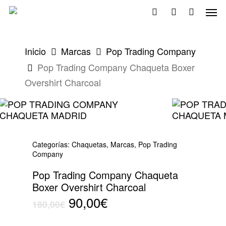
Skip
Men
to
search
account
main
content
Inicio
Marcas
Pop Trading Company
Pop Trading Company Chaqueta Boxer
Overshirt Charcoal
Categorías:
Chaquetas
,
Marcas
,
Pop Trading
Company
Pop Trading Company Chaqueta
Boxer Overshirt Charcoal
El
El
90,00
€
180,00
€
precio
precio