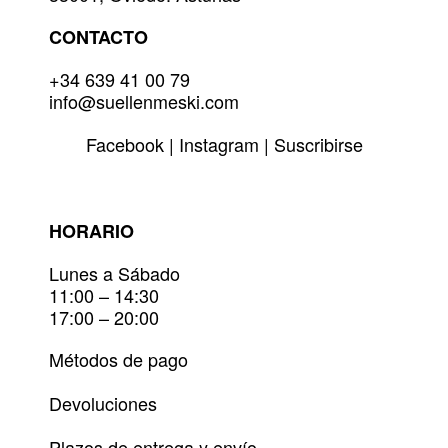
de
producto
CONTACTO
+34 639 41 00 79
info@suellenmeski.com
Facebook
|
Instagram
|
Suscribirse
HORARIO
Lunes a Sábado
11:00 – 14:30
17:00 – 20:00
Métodos de pago
Devoluciones
Plazos de entrega y envío