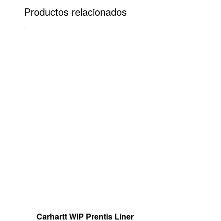
Productos relacionados
Paypal es un servicio de pagos online con
el que puedes pagar de forma 100%
segura, rápida y sencilla.
Paga directamente en PayPal con tu
cuenta o tarjeta.
Carhartt WIP Prentis Liner