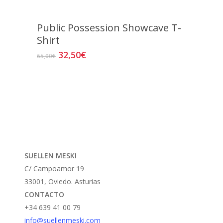
Public Possession Showcave T-
Shirt
El
El
32,50
€
Este
65,00
€
precio
precio
producto
original
actual
tiene
era:
es:
múltiples
65,00€.
32,50€.
variantes.
Las
opciones
se
SUELLEN MESKI
pueden
C/ Campoamor 19
elegir
33001, Oviedo. Asturias
en
CONTACTO
la
+34 639 41 00 79
página
info@suellenmeski.com
de