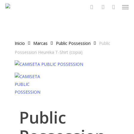
Men
Skip
to
search
account
main
content
Inicio
Marcas
Public Possession
Public
Possession Heureka T-Shirt (copia)
Public