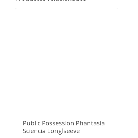
PayPal
Paypal es un servicio de pagos online
con el que puedes pagar de forma
100% segura, rápida y sencilla.
Paga directamente en PayPal con tu
cuenta o tarjeta.
Public Possession Phantasia
Sciencia Longlseeve