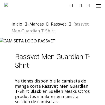
Skip
Men
to
search
account
main
content
Inicio
Marcas
Rassvet
Rassvet
Men Guardian T-Shirt
Rassvet Men Guardian T-
Shirt
Ya tienes disponible la camiseta de
manga corta
Rassvet Men Guardian
T-Shirt Black
en Suellen Meski. Otros
productos similares en nuestra
sección de camisetas.