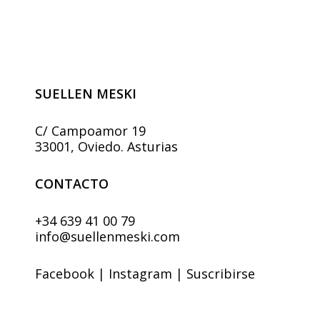
se
pueden
elegir
en
la
página
SUELLEN MESKI
de
producto
C/ Campoamor 19
33001, Oviedo. Asturias
CONTACTO
+34 639 41 00 79
info@suellenmeski.com
Facebook
|
Instagram
|
Suscribirse