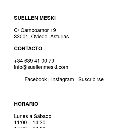
se
pueden
elegir
SUELLEN MESKI
en
la
C/ Campoamor 19
página
33001, Oviedo. Asturias
de
producto
CONTACTO
+34 639 41 00 79
info@suellenmeski.com
Facebook
|
Instagram
|
Suscribirse
HORARIO
Lunes a Sábado
11:00 – 14:30