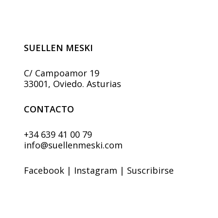
pueden
elegir
en
la
página
SUELLEN MESKI
de
producto
C/ Campoamor 19
33001, Oviedo. Asturias
CONTACTO
+34 639 41 00 79
info@suellenmeski.com
Facebook
|
Instagram
|
Suscribirse