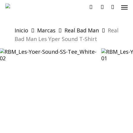
Skip
Men
to
search
account
main
content
Inicio
Marcas
Real Bad Man
Real
Bad Man Les Yper Sound T-Shirt