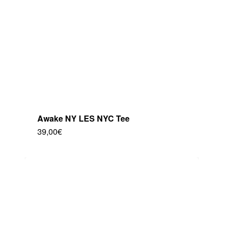
elegir
en
la
página
de
producto
Awake NY LES NYC Tee
39,00
€
Este
producto
tiene
múltiples
variantes.
Las
opciones
se