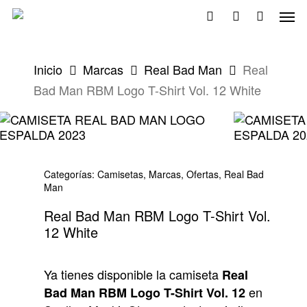
Skip
Men
to
search
account
main
content
Inicio
Marcas
Real Bad Man
Real
Bad Man RBM Logo T-Shirt Vol. 12 White
Categorías:
Camisetas
,
Marcas
,
Ofertas
,
Real Bad
Man
Real Bad Man RBM Logo T-Shirt Vol.
12 White
Ya tienes disponible la camiseta
Real
en
Bad Man RBM Logo T-Shirt Vol. 12