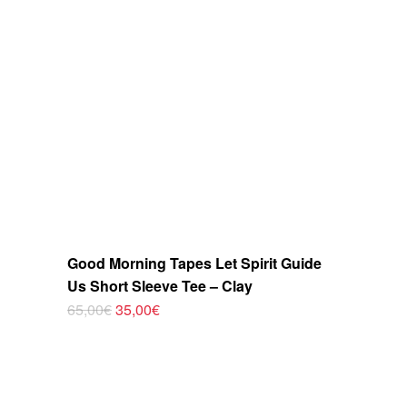
se
pueden
elegir
en
la
página
de
producto
Good Morning Tapes Let Spirit Guide
Us Short Sleeve Tee – Clay
El
El
65,00
€
35,00
€
Este
precio
precio
original
actual
producto
era:
es:
tiene
65,00€.
35,00€.
múltiples
variantes.