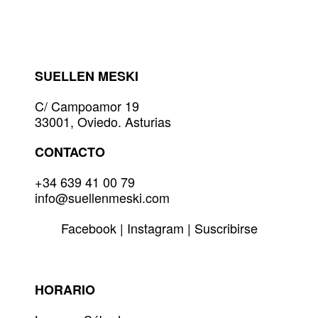
Las
opciones
se
pueden
elegir
SUELLEN MESKI
en
la
C/ Campoamor 19
página
33001, Oviedo. Asturias
de
producto
CONTACTO
+34 639 41 00 79
info@suellenmeski.com
Facebook
|
Instagram
|
Suscribirse
HORARIO