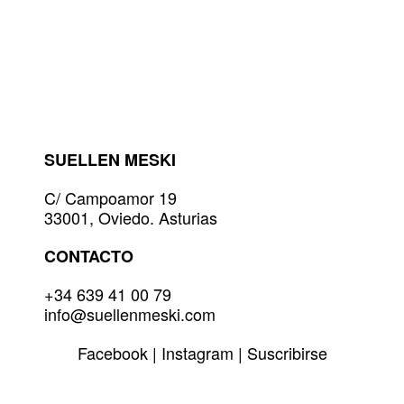
tiene
múltiples
variantes.
Las
opciones
se
pueden
elegir
SUELLEN MESKI
en
la
C/ Campoamor 19
página
33001, Oviedo. Asturias
de
producto
CONTACTO
+34 639 41 00 79
info@suellenmeski.com
Facebook
|
Instagram
|
Suscribirse