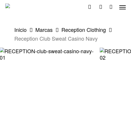
Skip
Men
to
search
account
main
content
Inicio
Marcas
Reception Clothing
Reception Club Sweat Casino Navy