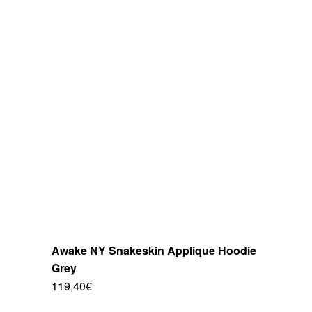
variantes.
Las
opciones
se
pueden
elegir
en
la
página
de
producto
Awake NY Snakeskin Applique Hoodie
Grey
119,40
€
Este
producto