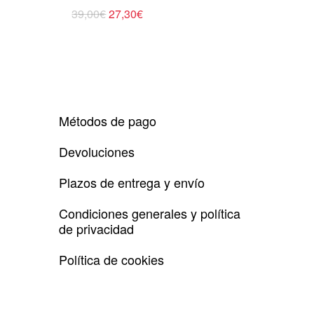
Este
El
El
39,00
€
27,30
€
precio
precio
producto
original
actual
tiene
era:
es:
39,00€.
27,30€.
múltiples
variantes.
Las
opciones
Métodos de pago
se
pueden
Devoluciones
elegir
en
Plazos de entrega y envío
la
página
Condiciones generales y política
de
de privacidad
producto
Política de cookies