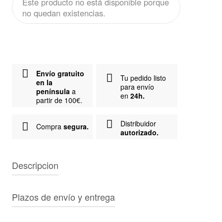
Este producto no está disponible porque
no quedan existencias.
Envío gratuito
Tu pedido listo
en la
para envío
península
a
en
24h.
partir de 100€.
Distribuidor
Compra
segura.
autorizado.
Descripcion
Marca:
Reception
Plazos de envío y entrega
Tipo de producto:
Camiseta