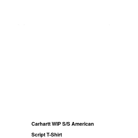
PayPal
Paypal es un servicio de pagos online con
el que puedes pagar de forma 100%
segura, rápida y sencilla.
Paga directamente en PayPal con tu
cuenta o tarjeta.
Carhartt WIP S/S American
Script T-Shirt