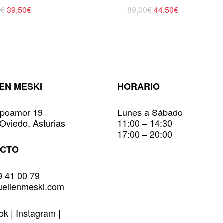
El
El
Este
El
El
0
€
39,50
€
89,00
€
44,50
€
precio
precio
precio
precio
ucto
producto
original
actual
original
actual
tiene
era:
es:
era:
es:
79,00€.
39,50€.
89,00€.
44,50€.
ples
múltiples
ntes.
variantes.
Las
ones
opciones
EN MESKI
HORARIO
se
den
pueden
r
elegir
poamor 19
Lunes a Sábado
en
Oviedo. Asturias
11:00 – 14:30
la
17:00 – 20:00
na
página
ACTO
de
ucto
producto
9 41 00 79
uellenmeski.com
ook
|
Instagram
|