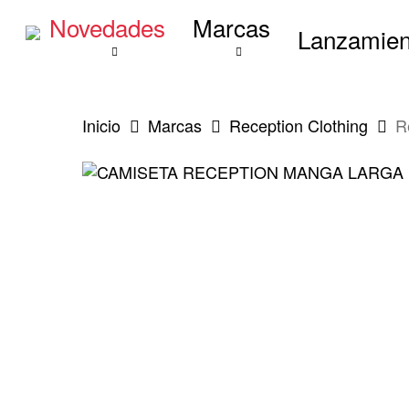
Skip
Novedades
Marcas
to
Lanzamien
main
content
Inicio
Marcas
Reception Clothing
R