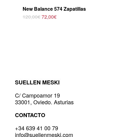
New Balance 574 Zapatillas
El
El
120,00
€
72,00
€
Este
precio
precio
original
actual
producto
era:
es:
tiene
120,00€.
72,00€.
múltiples
variantes.
Las
opciones
se
pueden
elegir
SUELLEN MESKI
en
la
C/ Campoamor 19
página
33001, Oviedo. Asturias
de
producto
CONTACTO
+34 639 41 00 79
info@suellenmeski.com