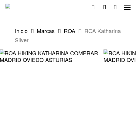
Skip
Men
to
search
account
main
content
Inicio
Marcas
ROA
ROA Katharina
Silver