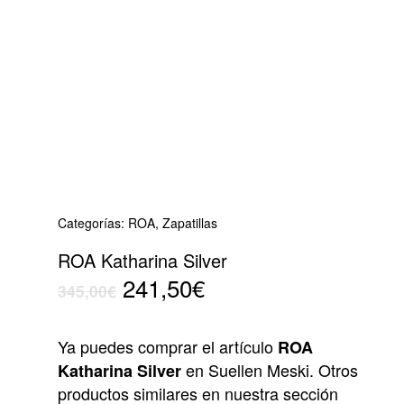
Categorías:
ROA
,
Zapatillas
ROA Katharina Silver
El
El
241,50
€
345,00
€
precio
precio
original
actual
Ya puedes comprar el artículo
ROA
era:
es:
en Suellen Meski. Otros
Katharina Silver
345,00€.
241,50€.
productos similares en nuestra sección