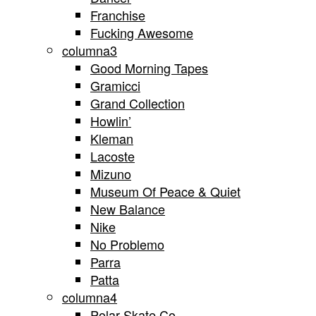
Franchise
Fucking Awesome
columna3
Good Morning Tapes
Gramicci
Grand Collection
Howlin’
Kleman
Lacoste
Mizuno
Museum Of Peace & Quiet
New Balance
Nike
No Problemo
Parra
Patta
columna4
Polar Skate Co.