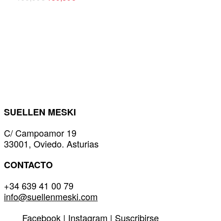
Este
precio
precio
original
actual
producto
era:
es:
tiene
199,00€.
139,30€.
múltiples
variantes.
Las
opciones
se
pueden
elegir
en
SUELLEN MESKI
la
C/ Campoamor 19
página
33001, Oviedo. Asturias
de
producto
CONTACTO
+34 639 41 00 79
info@suellenmeski.com
Facebook
|
Instagram
|
Suscribirse