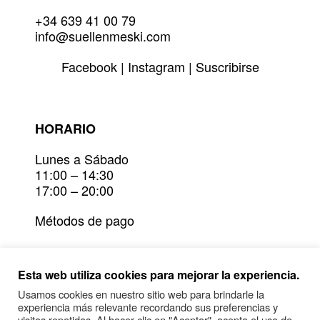
+34 639 41 00 79
info@suellenmeski.com
Facebook
|
Instagram
|
Suscribirse
HORARIO
Lunes a Sábado
11:00 – 14:30
17:00 – 20:00
Métodos de pago
Devoluciones
Esta web utiliza cookies para mejorar la experiencia.
Plazos de entrega y envío
Usamos cookies en nuestro sitio web para brindarle la
experiencia más relevante recordando sus preferencias y
Condiciones generales y política de
visitas repetidas. Al hacer clic en "Aceptar", acepta el uso de