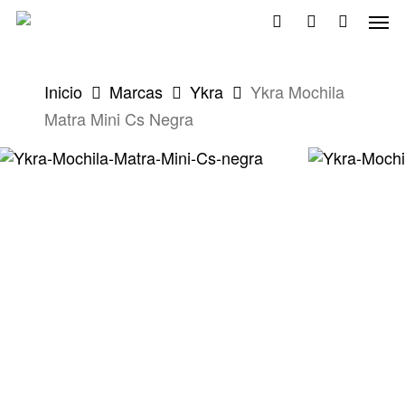
Skip
Men
to
search
account
main
content
Inicio
Marcas
Ykra
Ykra Mochila
Matra Mini Cs Negra